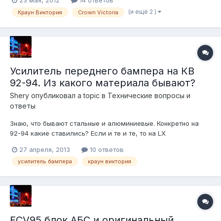
23 мая, 2012
14 ответов
(после дождей). Причём уровень воды довольно приличный.
(и ещё 2 )
Краун Виктория
Crown Victoria
Хочу спросить Вашего совета, откуда она может браться.
Сейчас под подозрением в...
Усилитель переднего бампера на КВ
92-94. Из какого материала бывают?
Shery
опубликовал a topic в
Технические вопросы и
ответы
Знаю, что бывают стальные и алюминиевые. Конкретно на
92-94 какие ставились? Если и те и те, то на LX
преимущественно какие? Есть ли отличия в усилителях
27 апреля, 2013
10 ответов
между модельными годами 92-94 и 95-97?
усилитель бампера
краун виктория
FCV95 блок АБС и оригинальный