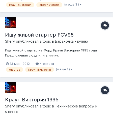
92ого года они не менялись). Желательно белого цвета. В
(и ещё 3 )
краун виктория
crown victoria
СПб или с отправкой в СПб. Цены сюда или в личку.
Желательно с фото.
Ищу живой стартер FCV95
Shery
опубликовал a topic в
Барахолка - куплю
Ищу живой стартёр на Форд Краун Викторию 1995 года.
Предложения сюда или в личку.
13 мая, 2012
4 ответа
(и ещё 1 )
стартер
Краун Виктория
Краун Виктория 1995
Shery
опубликовал a topic в
Технические вопросы и
ответы