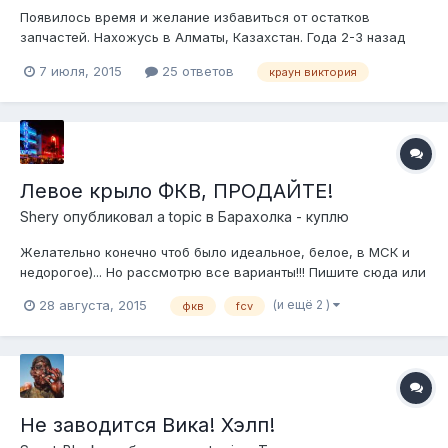
Появилось время и желание избавиться от остатков
запчастей. Нахожусь в Алматы, Казахстан. Года 2-3 назад
продавал в барахолке, никого не подвел. Отправка
7 июля, 2015
25 ответов
краун виктория
желательно Китом, мелочь можно почтой. 1 Двери голые по
1т.р. руб 2 Молдинги по кругу, поштучно 1т.р., если несколько,
договоримся 3 Колпачки...
Левое крыло ФКВ, ПРОДАЙТЕ!
Shery
опубликовал a topic в
Барахолка - куплю
Желательно конечно чтоб было идеальное, белое, в МСК и
недорогое)... Но рассмотрю все варианты!!! Пишите сюда или
в личку. Хорошего дня! ;-)
(и ещё 2 )
28 августа, 2015
фкв
fcv
Не заводится Вика! Хэлп!