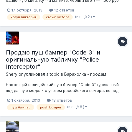
одиночную мигалку (на магните, черный цвет) — 1,000 руб.
Оригинальная магнитола для ФКВ95+ — 2,000 руб.
17 октября, 2013
12 ответов
Воздушный фильтр, ремень дополнительных агрегатов
(и ещё 2 )
краун виктория
crown victoria
распакованный (все motorcraft) — 550 и 900 руб —
соответственно. Кроме того: Блок АБС...
Продаю пуш бампер "Code 3" и
оригинальную табличку "Police
Interceptor"
Shery
опубликовал a topic в
Барахолка - продам
Настоящий полицейский пуш бампер "Code 3" (урезанный
под данную модель с учетом российского номера, но под
стальной усилитель) + оригинальная табличка "Police
1 октября, 2013
18 ответов
Interceptor"! (Полный комплект: новые крепления к усилителю
(и ещё 8 )
пуш бампер
push bumper
и новая центральная балка, верхняя балка и клыки сняты с
патрульной машины + ману...