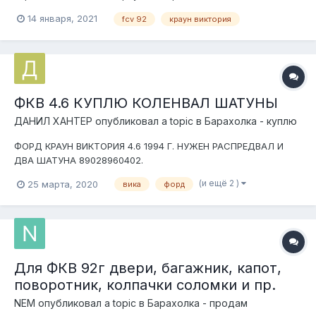
машины, абсолютно рабочие. 2 штуки. Ценник вижу в районе
14 января, 2021
fcv 92
краун виктория
4000 за пару. Ебей пишет, что это мотор питания сидения.
Ценник, думаю, что адекватный. Поидее и на таункар
подойдёт...
ФКВ 4.6 КУПЛЮ КОЛЕНВАЛ ШАТУНЫ
ДАНИЛ ХАНТЕР
опубликовал a topic в
Барахолка - куплю
ФОРД КРАУН ВИКТОРИЯ 4.6 1994 Г. НУЖЕН РАСПРЕДВАЛ И
ДВА ШАТУНА 89028960402.
(и ещё 2 )
25 марта, 2020
вика
форд
Для ФКВ 92г двери, багажник, капот,
поворотник, колпачки соломки и пр.
NEM
опубликовал a topic в
Барахолка - продам