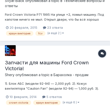
Svyat-Black
опубликовал a topic в
Технические вопросы и
ответы
Ford Crown Victoria P71 1995 На улице +2, помыл машину. Под
капотом ничего не мыл. Открыл двери, что бы всё хорошо
просохло. Оставил в таком состоянии на часа полтора.
20 февраля, 2015
23 ответа
Стемнело и в салоне почти всё стало влажное, но не сильно.
(и ещё 2 )
краун виктория
fcv
Дай думаю заведу, прогрею салон, а она не заводится.
Симптомы та...
Запчасти для машины Ford Crown
Victoria!
Shery
опубликовал a topic в
Барахолка - продам
1). Блок АБС (модели 92-94) — 2,000 руб. 2). Кожух
вентилятора "Caution Fan" (модели 92-94) — 1,000 руб. 3).
Стартер трехболтовый (под AODE и новее — 93+) — 2,000
10 февраля, 2014
5 ответов
руб. Все в хорошем состоянии! Тому, кто купит все три
(и ещё 6 )
crown victoria
краун виктория
позиции, в подарок добротная алюминиевая канистра-
самоделка! :-) Оу е!))) Кром...