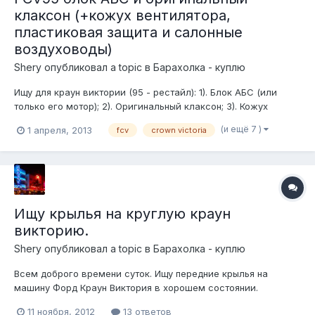
клаксон (+кожух вентилятора,
пластиковая защита и салонные
воздуховоды)
Shery
опубликовал a topic в
Барахолка - куплю
Ищу для краун виктории (95 - рестайл): 1). Блок АБС (или
только его мотор); 2). Оригинальный клаксон; 3). Кожух
вентилятора CAUTION FAN (только целый, без трещин); 4).
(и ещё 7 )
1 апреля, 2013
fcv
crown victoria
Пластиковая защита (под двигателем); 5). Салонные
воздуховоды.
Ищу крылья на круглую краун
викторию.
Shery
опубликовал a topic в
Барахолка - куплю
Всем доброго времени суток. Ищу передние крылья на
машину Форд Краун Виктория в хорошем состоянии.
Собираюсь установить на ФКВ 98 (на сколько я знаю, с
11 ноября, 2012
13 ответов