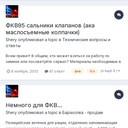
ФКВ95 сальники клапанов (ака
маслосъемные колпачки)
Shery
опубликовал a topic в
Технические вопросы и
ответы
Всем привет! В общем, кто может взяться за работу по
замене или посоветуйте сервис? Материалы необходимые в
наличии. Москва. Но все же жду адекватной цены)...
(и ещё 4 )
8 ноября, 2013
61 ответ
фкв
fcv
Немного для ФКВ...
Shery
опубликовал a topic в
Барахолка - продам
Полицейская антенна для рации, отдаленно напоминающая