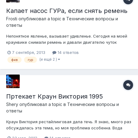
Капает насос ГУРа, если снять ремень
Frosti
опубликовал a topic в
Технические вопросы и
ответы
Непонятное явленье, вызывает удивленье. Сегодня на моей
краунвике снимали ремень и давали двигателю чуток
поработать. После того, как мотор был заглушен, была
7 сентября, 2013
14 ответов
замечена лужица под машиной. Капало из соединения
(и ещё 2 )
фкв
гур
трубки высокого давления с насосом. Где-то одна капля в 1.5
секунды. Затем ремень был уст...
Пртекает Краун Виктория 1995
Shery
опубликовал a topic в
Технические вопросы и
ответы
Краун Виктория рестайлинговая дала течь. Я знаю, много раз
обсуждалась эта тема, но моя проблема особенна. Вода
появляется только на полу заднего правого пассажира