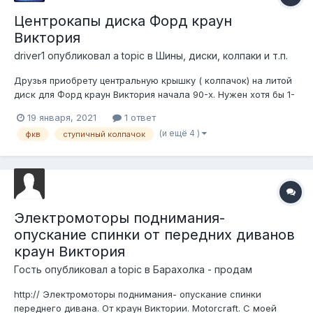
Центрокапы диска Форд краун
Виктория
driver1
опубликовал a topic в
Шины, диски, колпаки и т.п.
Друзья приобрету центральную крышку ( колпачок) на литой
диск для Форд краун Виктория начала 90-х. Нужен хотя бы 1-
2 колпачка, а там уж если что изготовим. Уж больно не
19 января, 2021
1 ответ
хочется из сша ждать заранее благодарен фото диска, куда
(и ещё 4 )
фкв
ступичный колпачок
ищется центральный ступичный колпачок, прилаг...
Электромоторы поднимания-
опускание спинки от передних диванов
краун Виктория
Гость опубликовал a topic в
Барахолка - продам
http:// Электромоторы поднимания- опускание спинки
переднего дивана. От краун Виктории. Motorcraft. С моей