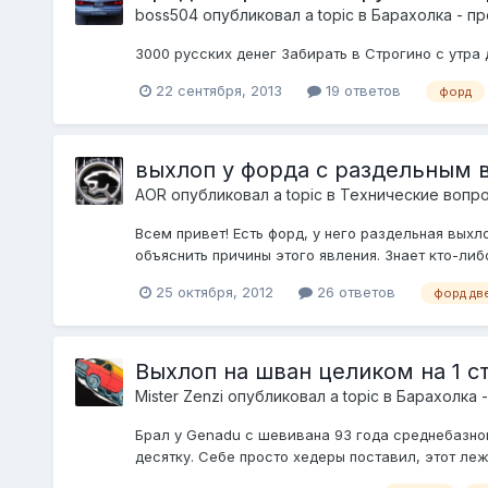
boss504
опубликовал a topic в
Барахолка - п
3000 русских денег Забирать в Строгино с утра 
22 сентября, 2013
19 ответов
форд
выхлоп у форда с раздельным 
AOR
опубликовал a topic в
Технические вопро
Всем привет! Есть форд, у него раздельная выхл
объяснить причины этого явления. Знает кто-ли
25 октября, 2012
26 ответов
форд дв
Выхлоп на шван целиком на 1 с
Mister Zenzi
опубликовал a topic в
Барахолка 
Брал у Genadu с шевивана 93 года среднебазного
десятку. Себе просто хедеры поставил, этот лежи