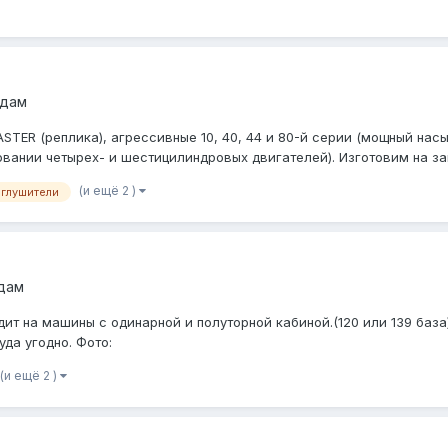
одам
ER (реплика), агрессивные 10, 40, 44 и 80-й серии (мощный насыщ
ании четырех- и шестицилиндровых двигателей). Изготовим на заказ
(и ещё 2 )
глушители
дам
дит на машины с одинарной и полуторной кабиной.(120 или 139 база
да угодно. Фото:
(и ещё 2 )