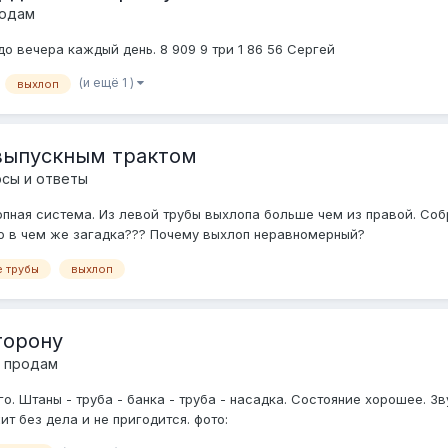
родам
до вечера каждый день. 8 909 9 три 1 86 56 Сергей
(и ещё 1 )
выхлоп
выпускным трактом
сы и ответы
опная система. Из левой трубы выхлопа больше чем из правой. Собр
бо в чем же загадка??? Почему выхлоп неравномерный?
е трубы
выхлоп
торону
- продам
. Штаны - труба - банка - труба - насадка. Состояние хорошее. Зву
т без дела и не пригодится. фото: