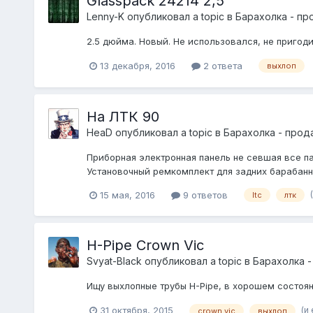
Glasspack 24214 2,5"
Lenny-K
опубликовал a topic в
Барахолка - пр
2.5 дюйма. Новый. Не использовался, не пригод
13 декабря, 2016
2 ответа
выхлоп
На ЛТК 90
HeaD
опубликовал a topic в
Барахолка - прод
Приборная электронная панель не севшая все па
Установочный ремкомплект для задних барабаннх 
15 мая, 2016
9 ответов
ltc
лтк
H-Pipe Crown Vic
Svyat-Black
опубликовал a topic в
Барахолка -
Ищу выхлопные трубы H-Pipe, в хорошем состоян
(и
31 октября, 2015
crown vic
выхлоп