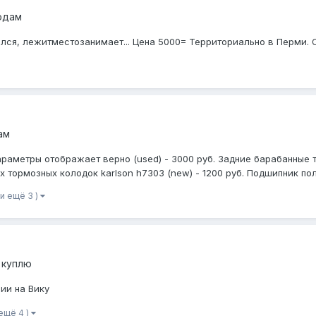
одам
ился, лежитместозанимает... Цена 5000= Территориально в Перми.
ам
раметры отображает верно (used) - 3000 руб. Задние барабанные то
тормозных колодок karlson h7303 (new) - 1200 руб. Подшипник пол
(и ещё 3 )
 куплю
ии на Вику
 ещё 4 )