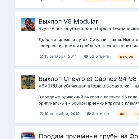
Выхлоп V8 Modular
Svyat-Black
опубликовал a topic в
Технически
Доброго времени суток! Ситуация такая. Имеетс
наверное и кроется проблема Несколько лет вын
15 октября, 2014
52 ответа
выхлоп
Выхлоп Chevrolet Caprice 94-96
V6V8.RU
опубликовал a topic в
Барахолка - п
В продаже одиночный выхлоп с каприса 95 года.
оригинальный - 5000р) Приемные трубы с пламяг
10 сентября, 2014
3 ответа
шкк
в
Продам приемные трубы на Фор