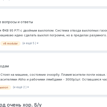
е вопросы и ответы
я ФКВ 95 P71 с двойным выхлопом. Система отвода выхлопных газо
ашиваю идею сделать выхлоп погромче, но в пределах разумного. Т
(и ещё 5 )
v8 modular
родам
 Стоял на машине, состояние очхорбу. Пламягасители почти новье. 
асителями Atiho и рабочими лямбдами - 3000р/шт. Оставшаяся част
(и ещё 2 )
ыхлоп
д очень хор. Б/у