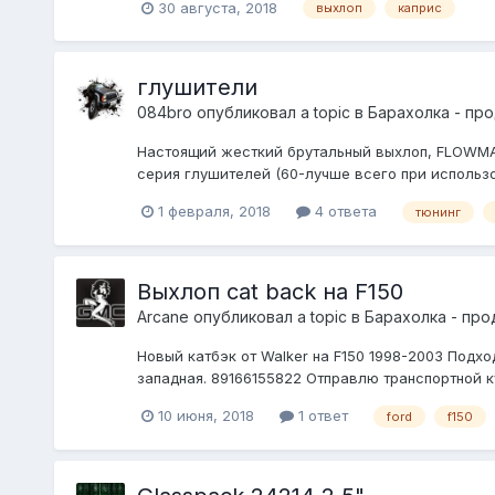
30 августа, 2018
выхлоп
каприс
глушители
084bro
опубликовал a topic в
Барахолка - пр
Настоящий жесткий брутальный выхлоп, FLOWMAST
серия глушителей (60-лучше всего при использов
1 февраля, 2018
4 ответа
тюнинг
Выхлоп cat back на F150
Arcane
опубликовал a topic в
Барахолка - про
Новый катбэк от Walker на F150 1998-2003 Подхо
западная. 89166155822 Отправлю транспортной ку
10 июня, 2018
1 ответ
ford
f150