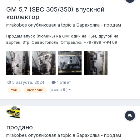
GM 5,7 (SBC 305/350) впускной
коллектор
mrakobes
опубликовал a topic в
Барахолка - продам
Продам впуск (люминь) на GM: один на ТБИ, другой на
вортек. 3тр. Севастополь. Отправлю. +797889 ЧЧЧ 09
5 августа, 2024
1 ответ
(и ещё 6 )
тби
шевроле
продано
mrakobes
опубликовал a topic в
Барахолка - продам