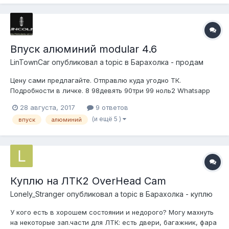
Впуск алюминий modular 4.6
LinTownCar
опубликовал a topic в
Барахолка - продам
Цену сами предлагайте. Отправлю куда угодно ТК.
Подробности в личке. 8 98девять 90три 99 ноль2 Whatsapp
URL=http://vfl.ru/fotos/52124e2418409048.html][/url]
28 августа, 2017
9 ответов
URL=http://vfl.ru/fotos/cd35453518409139html][/url]
(и ещё 5 )
впуск
алюминий
Куплю на ЛТК2 OverHead Cam
Lonely_Stranger
опубликовал a topic в
Барахолка - куплю
У кого есть в хорошем состоянии и недорого? Могу махнуть
на некоторые зап.части для ЛТК: есть двери, багажник, фара