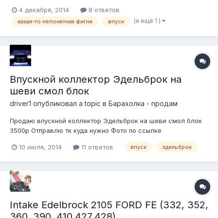
задняя, старые пневмоподухи (живые)
4 декабря, 2014
8 ответов
(и ещё 1 )
какая-то непонятная фигня
впуск
Впускной коллектор Эдельброк на
шеви смол блок
driver1
опубликовал a topic в
Барахолка - продам
Продаю впускной коллектор Эдельброк на шеви смол блок
3500р Отправлю тк куда нужно Фото по ссылке
http://www.avito.ru/arhangelsk/zapchasti_i_aksessuary/vpuskno
10 июля, 2014
11 ответов
впуск
эдельброк
y_kollektor_edelbrock_365319566
Intake Edelbrock 2105 FORD FE (332, 352,
360, 390, 410,427,428)