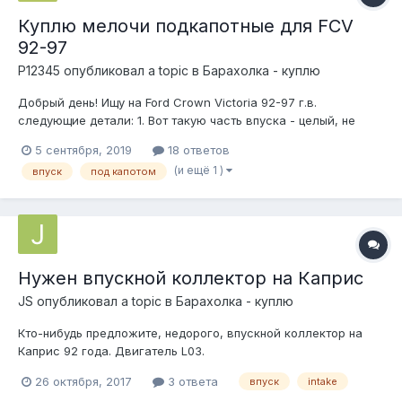
Куплю мелочи подкапотные для FCV
92-97
P12345
опубликовал a topic в
Барахолка - куплю
Добрый день! Ищу на Ford Crown Victoria 92-97 г.в.
следующие детали: 1. Вот такую часть впуска - целый, не
паяный, не сломанный в типичном месте (где крепится к
5 сентября, 2019
18 ответов
кронштейну). Цифра 1 на картинке. 2. Кронштейн для ВВ-
(и ещё 1 )
впуск
под капотом
проводов - целый, со всеми целыми крепления...
Нужен впускной коллектор на Каприс
JS
опубликовал a topic в
Барахолка - куплю
Кто-нибудь предложите, недорого, впускной коллектор на
Каприс 92 года. Двигатель L03.
26 октября, 2017
3 ответа
впуск
intake