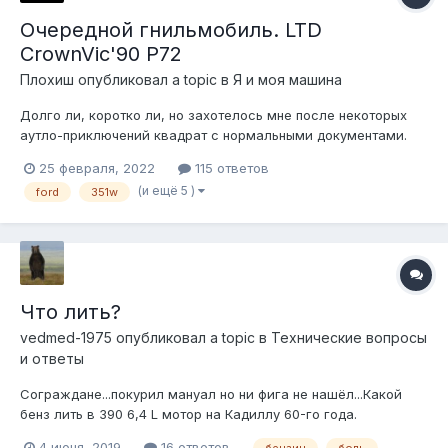
Очередной гнильмобиль. LTD
CrownVic'90 P72
Плохиш
опубликовал a topic в
Я и моя машина
Долго ли, коротко ли, но захотелось мне после некоторых
аутло-приключений квадрат с нормальными документами.
Права новые вместо утерянных, хехе, можно было идти
25 февраля, 2022
115 ответов
получать в августе, был март 2021 года, и тут Рома Ashley
(и ещё 5 )
ford
351w
(Спасибо, Рома!) удачно предложил трупное чучело ЛТД
краунвики-полицая ква...
Что лить?
vedmed-1975
опубликовал a topic в
Технические вопросы
и ответы
Сограждане...покурил мануал но ни фига не нашёл...Какой
бенз лить в 390 6,4 L мотор на Кадиллу 60-го года.
4 июня, 2019
16 ответов
бензин
боль