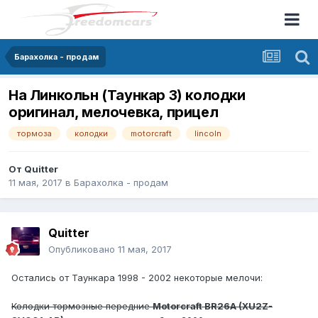
Барахолка - продам
На Линкольн (Таункар 3) колодки
оригинал, мелочевка, прицел
тормоза
колодки
motorcraft
lincoln
От
Quitter
11 мая, 2017
в
Барахолка - продам
Quitter
Опубликовано
11 мая, 2017
Остались от Таункара 1998 - 2002 некоторые мелочи:
Колодки тормозные передние
Motorcraft BR26A (XU2Z-