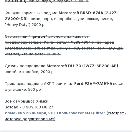
2V001-AB)
новые, пара, в коробке, 2000 р.
Колодки тормозные задние
Motorcraft
BRSD-674A
(2U2Z-
2V200-DB)
новые, пара, в коробке, (усиленные, синие,
"Heavy Duty") 2000 р.
Стеклянный "
прицел
" эмблема на капот от,
предположительно, Континенталя '1988-1994 г., но народ
благополучно колхозит на Бочку ЛТК3, состояние 4+ (лучше,
чем тот, что на фото). 2000 р.
Датчик распредвала
Motorcraft DU-70 (1W7Z-6B288-AB)
новый, в коробке, 2000 р.
Прокладка поддона АКПП оригинал
Ford
F2VY-7A191-A
новая
в упаковке. 500 рэ
Всё самовывоз Химки.
Вотсаб - 8 9О9 16З О8 27
Изменено
26 января, 2018
пользователем Quitter
(смотреть
историю редактирования)