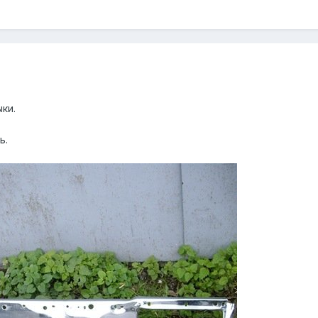
ки.
ь.
.