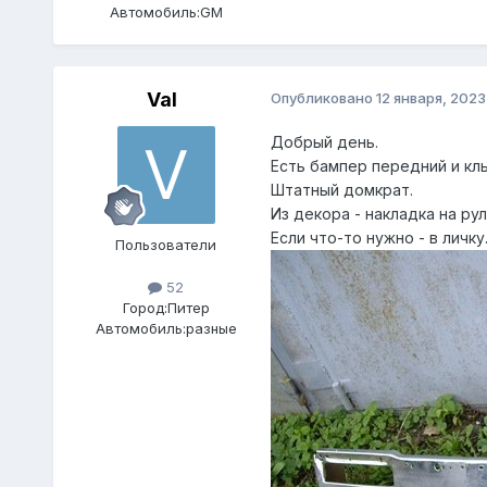
Автомобиль:
GM
Val
Опубликовано
12 января, 2023
Добрый день.
Есть бампер передний и клы
Штатный домкрат.
Из декора - накладка на рул
Если что-то нужно - в личку
Пользователи
52
Город:
Питер
Автомобиль:
разные