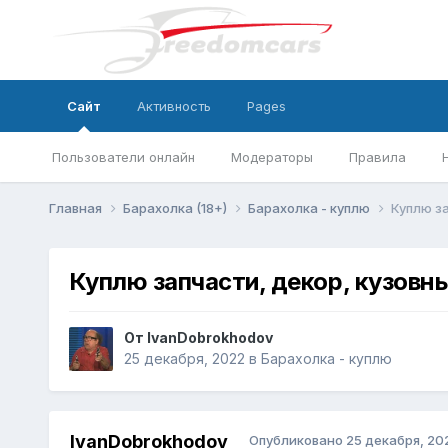
Сайт
Активность
Pages
Пользователи онлайн
Модераторы
Правила
Главная
Барахолка (18+)
Барахолка - куплю
Куплю за
Куплю запчасти, декор, кузовны
От
IvanDobrokhodov
25 декабря, 2022
в
Барахолка - куплю
IvanDobrokhodov
Опубликовано
25 декабря, 20