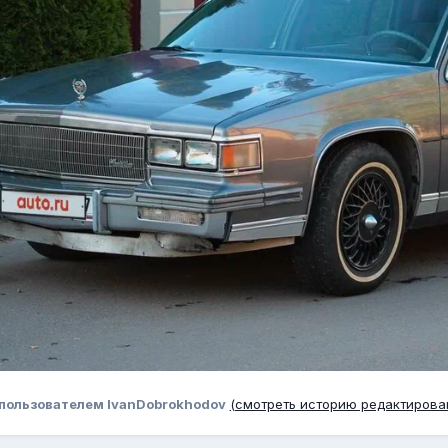
пользователем IvanDobrokhodov
(смотреть историю редактирова