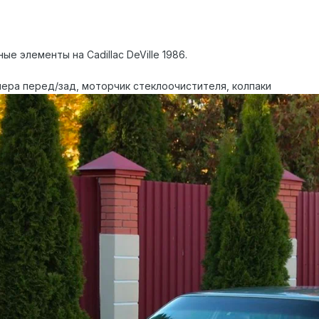
ые элементы на Cadillac DeVille 1986.
ера перед/зад, моторчик стеклоочистителя, колпаки