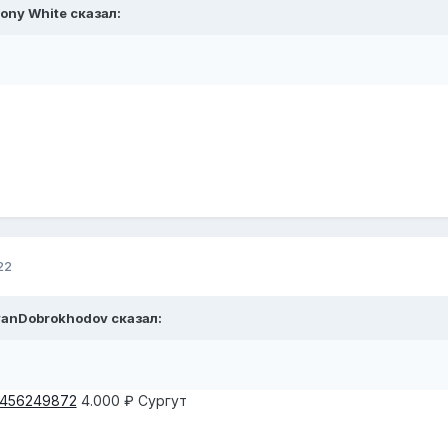
ony White
сказал:
22
vanDobrokhodov
сказал:
1_456249872
4.000 ₽ Сургут