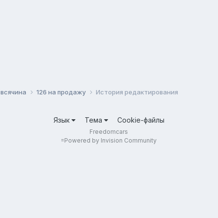
 всячина
126 на продажу
История редактирования
Язык
Тема
Cookie-файлы
Freedomcars
=
Powered by Invision Community