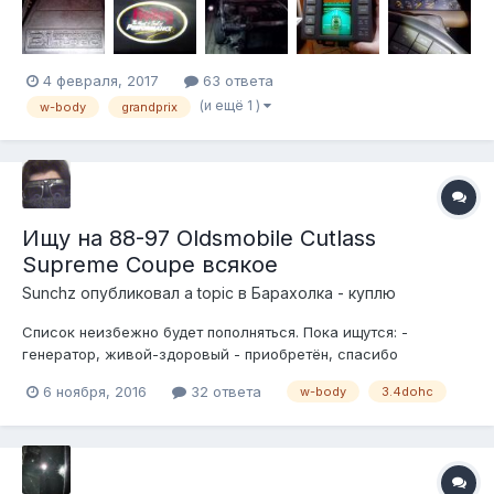
переднего бампера, но это решаемо ))) фото пока немного
4 февраля, 2017
63 ответа
(и ещё 1 )
w-body
grandprix
Ищу на 88-97 Oldsmobile Cutlass
Supreme Coupe всякое
Sunchz
опубликовал a topic в
Барахолка - куплю
Список неизбежно будет пополняться. Пока ищутся: -
генератор, живой-здоровый - приобретён, спасибо
Вячеславу aka Forrest; - внешняя ручка открывания
6 ноября, 2016
32 ответа
w-body
3.4dohc
водительской двери - знаю, где взять, коплю пиастры)) -
правый зеркальный элемент на 90+ гг; - "шестиглазая"
оптика в любом состоянии и количе...