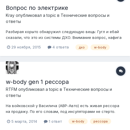
Вопрос по электрике
Kray
опубликовал a topic в
Технические вопросы и
ответы
Разбирая корыто обнаружил следующую вещь: Гугл и ебай
сказали, что это из системы ДХО. Внимание вопрос, нафига
там этот диод и почему он в таком мощном радиаторе ?
29 ноября, 2015
4 ответа
дхо
w-body
w-body gen 1 рессора
RTFM
опубликовал a topic в
Технические вопросы и
ответы
На войковской у Василича (АВР-Авто) есть живая рессора
на продажу. По его словам, под инсуляторами не стерто.
цена 10к, может и поставите там же. Мне не надо, а у кого-то
5 марта, 2014
1 ответ
w-body
рессора
я точно помню задница по земле скребла.