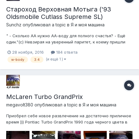
Староход Верховная Мотыга ('93
Oldsmobile Cutlass Supreme SL)
Sunchz
опубликовал a topic в
Я и моя машина
" - Сколько АА нужно АА-воду для полного счастья? - Ещё
один."(с) Невзирая на уверенный паритет, к коему пришли
шило в жопе и зайчатки разума, радостно и безоговорочно
28 ноября, 2016
184 ответа
сойдясь на пикапах GMT400, первое продолжало регулярно
(и ещё 1 )
w-body
3.4
навостряться в сторону всякого двухдверно-пузотёрного
неликв...
McLaren Turbo GrandPrix
megavolt380
опубликовал a topic в
Я и моя машина
Приобрел себе новое развлечение на достаточно приличное
время ))) Pontiac Turbo GrandPrix 1990 года черного цвета в
полу-разобранном состоянии Комплектный бежевый
велюровый салон, люк, оригинальные колеса не хватает