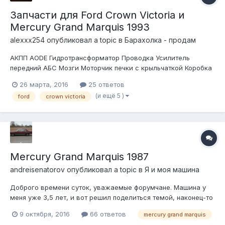
Запчасти для Ford Crown Victoria и
Mercury Grand Marquis 1993
alexxx254
опубликовал a topic в
Барахолка - продам
АКПП AODE Гидротрансформатор Проводка Усилитель
передний АБС Мозги Моторчик печки с крыльчаткой Коробка
с заслонками от печки Приборка для Mercury Grand Marquis
26 марта, 2016
25 ответов
Панель управления печкой механическая Панель в торпеду с
(и ещё 5 )
ford
crown victoria
дефлекторами для Mercury Grand Marquis Стекло заднее
Стёкла боковые...
Mercury Grand Marquis 1987
andreisenatorov
опубликовал a topic в
Я и моя машина
Доброго времени суток, уважаемые форумчане. Машина у
меня уже 3,5 лет, и вот решил поделиться темой, наконец-то
появилось время. фото на момент покупки. Как обычно мания
9 октября, 2016
66 ответов
mercury grand marquis
к таким машинам пошла с юности, с фильмов годов 80-90.