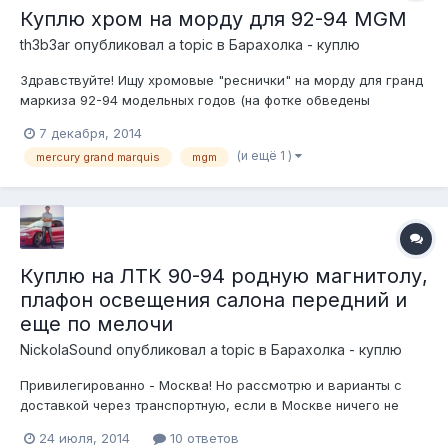
Куплю хром на морду для 92-94 MGM
th3b3ar
опубликовал a topic в
Барахолка - куплю
Здравствуйте! Ищу хромовые "реснички" на морду для гранд
маркиза 92-94 модельных годов (на фотке обведены
красным) Естественно, хочется в хорошем состоянии, но
7 декабря, 2014
сойдет и в любом. 8-девятьнольдевять-686-77-3один
(и ещё 1 )
mercury grand marquis
mgm
Куплю на ЛТК 90-94 родную магнитолу,
плафон освещения салона передний и
еще по мелочи
NickolaSound
опубликовал a topic в
Барахолка - куплю
Привилегированно - Москва! Но рассмотрю и варианты с
доставкой через транспортную, если в Москве ничего не
найдется. 1. Родная магнитола. Нужна именно такая, чтобы
24 июля, 2014
10 ответов
легко подружилась с родным CD-чейнжером. Нашел! Едет