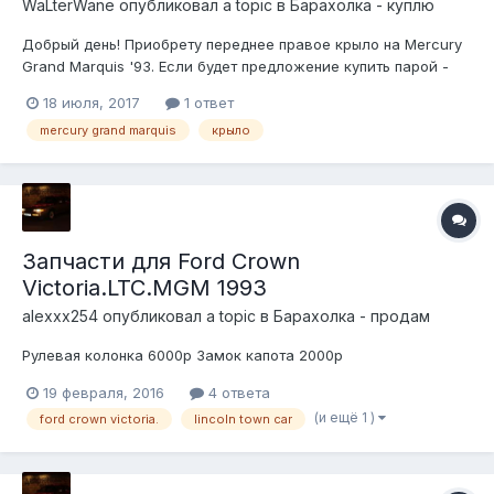
WaLterWane
опубликовал a topic в
Барахолка - куплю
Добрый день! Приобрету переднее правое крыло на Mercury
Grand Marquis '93. Если будет предложение купить парой -
готов забрать оба. Ищу на машину 1993 г.в. насколько знаю,
18 июля, 2017
1 ответ
они подходят от всех Маркизов. На обмен есть две задних
mercury grand marquis
крыло
двери на эту же машину. Спасибо! Буду рад вашим
предложениям!
Запчасти для Ford Crown
Victoria.LTC.MGM 1993
alexxx254
опубликовал a topic в
Барахолка - продам
Рулевая колонка 6000р Замок капота 2000р
19 февраля, 2016
4 ответа
(и ещё 1 )
ford crown victoria.
lincoln town car