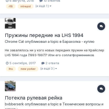
6 августа, 2018
10 ответов
(и ещё 1 )
r16
intrepid
Пружины передние на LHS 1994
Chrome Cat
опубликовал a topic в
Барахолка - куплю
Не завалялось ни у кого новых передних пружин на Крайслер
LHS 1994 года (1993-1997)? Или его соплатформенников
:Chrysler New Yorker, Chrysler Concord, Dodge Intrepid, Eagle
5 сентября, 2017
2 ответа
Vision.
(и ещё 3 )
lhs
new yorker
Потекла рулевая рейка
bvbberserk
опубликовал a topic в
Технические вопросы и