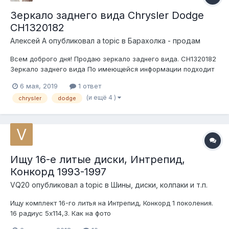
Зеркало заднего вида Chrysler Dodge
CH1320182
Алексей А
опубликовал a topic в
Барахолка - продам
Всем доброго дня! Продаю зеркало заднего вида. CH1320182
Зеркало заднего вида По имеющейся информации подходит
для Chrysler Lhs 1999-2001, Заводские номера CH1320182,
6 мая, 2019
1 ответ
4574607AG, 4574607AE Chrysler 300M Chrysler Concorde
(и ещё 4 )
chrysler
dodge
Chrysler LHS Dodge Intre...
Ищу 16-е литые диски, Интрепид,
Конкорд 1993-1997
VQ20
опубликовал a topic в
Шины, диски, колпаки и т.п.
Ищу комплект 16-го литья на Интрепид, Конкорд 1 поколения.
16 радиус 5х114,3. Как на фото