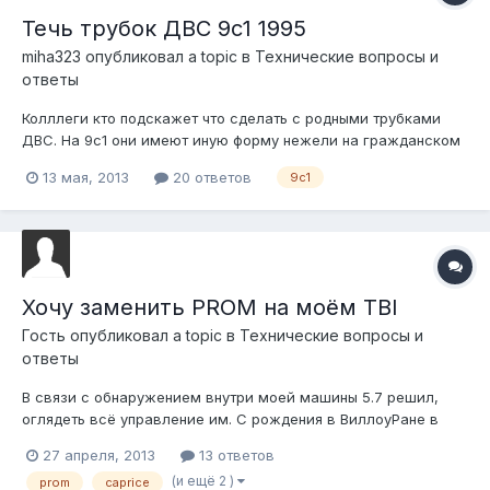
Течь трубок ДВС 9с1 1995
miha323
опубликовал a topic в
Технические вопросы и
ответы
Колллеги кто подскажет что сделать с родными трубками
ДВС. На 9с1 они имеют иную форму нежели на гражданском
каприсе. Течь как обычно по обвальцовке около шкива
13 мая, 2013
20 ответов
9c1
коленвала. Ориг номер10260341 знающие подскажите как
быть..
Хочу заменить PROM на моём TBI
Гость опубликовал a topic в
Технические вопросы и
ответы
В связи с обнаружением внутри моей машины 5.7 решил,
оглядеть всё управление им. С рождения в ВиллоуРане в
машине стоял 5.0, но кто-то, когда-то заменил его на 5.7 (к
27 апреля, 2013
13 ответов
сожалению я узнал об этом только спустя 4 года
(и ещё 2 )
prom
caprice
эксплуатации!) сейчас пытаюсь понять, что в машине было