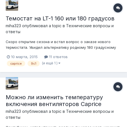
Темостат на LT-1 160 или 180 градусов
miha323
опубликовал a topic в
Технические вопросы и
ответы
Скоро открытие сезона и встал вопрос о заказе нового
термостата. Увидел альтернативу родному 180 градусному
термостату. Хотел бы узнать плюсы и минусы данной замены.
10 марта, 2015
11 ответов
Кто с этим сталкивался? Езжу в основном по городу и
(и ещё 1 )
caprice
9c1
только летом.
Можно ли изменить температуру
включения вентиляторов Caprice
miha323
опубликовал a topic в
Технические вопросы и
ответы