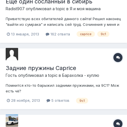
Еще один сосланный в сибирь
Radist907
опубликовал a topic в
Я и моя машина
Приветствую всех обитателей данного сайта! Решил наконец
"выйти из сумрака" и написать сей труд. Сочинения у меня и
в школе не получалось писать так что прошу сильно не
13 января, 2013
162 ответа
caprice
9c1
пинать))) Ну так вот, зовут меня Артур ( остальное вроде в
профиле есть) читаю форумы уже почти полгода а вот писать
все время что...
Задние пружины Caprice
Гость опубликовал a topic в
Барахолка - куплю
Помнится кто-то барыжил задними пружинами, на 9С1? Мож
есть чё?
28 ноября, 2013
5 ответов
9c1