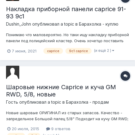
Накладка приборной панели caprice 91-
93 9c1
Dushin_John
опубликовал a topic в
Барахолка - куплю
Понимаю что маловероятно. Но таки ищу накладку приборной
панели под полицейский кластер. Очень хочетцо поставить
взамен родной панели приборов панель от вротмастера. Есть
(и ещё 2 )
7 июня, 2021
caprice
9c1 caprice
вот все вообще. Проводка коса разьемы. А накладка от
вротмастера на капризью не подходит. Цвет значения не
имеет. Тип "дерев...
Шаровые нижние Caprice и куча GM
RWD, 5/8, новые
Гость опубликовал a topic в
Барахолка - продам
Новые шаровые ОРИГИНАЛ из старых запасов. Качество -
запредельное Большой палец 5/8" Подходит на кучу GM RWD;
для Caprice 9C1 и Wagon Номера GM 7814131, 7808865 ->
20 июля, 2015
9 ответов
9754378 -> 9761498, 25660780 -> 9766421 -> 88965475