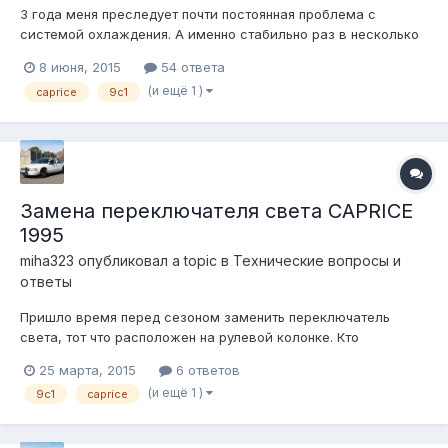
3 года меня преследует почти постоянная проблема с
системой охлаждения. А именно стабильно раз в несколько
дней или недель, выдавливает ОЖ через слабые места. За 3
8 июня, 2015
54 ответа
года владения поменяно и сделано: Аж 3 Термостата. 2
(и ещё 1 )
caprice
9c1
помпы Крышка расширительного бачка 18psi. Треугольничек
в районе расширительно...
Замена переключателя света CAPRICE
1995
miha323
опубликовал a topic в
Технические вопросы и
ответы
Пришло время перед сезоном заменить переключатель
света, тот что расположен на рулевой колонке. Кто
подскажет как до него добраться? Предварительный осмотр
25 марта, 2015
6 ответов
показал что нужно снимать всю рулевую колонку в сборе.
(и ещё 1 )
9c1
caprice
Снизу подлезть не получилось. Если у кого есть мануал
скиньте плиз.