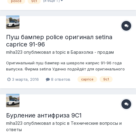
(и ещё 1 )
police
9c1
3750руб/шт, есть 2шт
Пуш бампер police оригинал setina
caprice 91-96
miha323
опубликовал a topic в
Барахолка - продам
Оригинальный пуш бампер на шевроле каприс 91-96 года
выпуска. Фирма setina Удачно подойдёт для оригинального
полицейского автомобиля или его реплики. Цена по
3 марта, 2016
8 ответов
caprice
9c1
себестоимости в США. Немного Б/у . В идеальном состоянии.
20000р
https://www.avito.ru/moskva/zapchasti_i_aksessuary/push_bamp
er_police_origi...
Бурление антифриза 9C1
miha323
опубликовал a topic в
Технические вопросы и
ответы