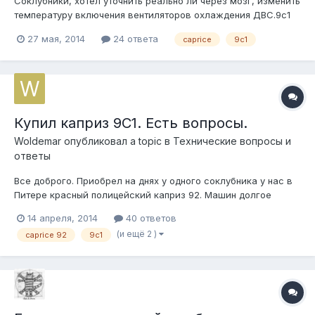
Соклубники, хотел уточнить реально ли через мозг, изменить
температуру включения вентиляторов охлаждения ДВС.9с1
1995 Мне не очень нравиться, что в пробках почти постоянно
27 мая, 2014
24 ответа
caprice
9c1
молотит один первичный кулер. Второй же почти никогда не
включается. Сачкует по полной. Возможно ли просто путём
диагностики и...
Купил каприз 9С1. Есть вопросы.
Woldemar
опубликовал a topic в
Технические вопросы и
ответы
Все доброго. Приобрел на днях у одного соклубника у нас в
Питере красный полицейский каприз 92. Машин долгое
время жил в солнечной Астрахани, соли не нюхал, потому по
14 апреля, 2014
40 ответов
кузовне сохранился очень даже хорошо. Видевшие
(и ещё 2 )
caprice 92
9c1
соклубники могут подтвердить. Чего не скажешь в
отношении колхоза: его много и он о...