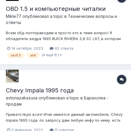
OBD 1.5 и компьютерные читалки
Mikle77
опубликовал a topic в
Технические вопросы и
ответы
Всем обд-полтораводам и просто кто в теме вопрос! Я
обладатель ведра 1995 BUICK RIVIERA 3,8 SC L67, в котором
имеется 16-pin DLC с протоколом OBD-1.5, названный так из-
14 октября, 2023
42 ответа
за того , что являлся промежуточным между OBD-I и OBD-II и
(и ещё 8 )
obd1.5
aldl
просуществовал всего пару лет 94-95г. Никогда не
заморачивался на эт...
Chevy Impala 1995 года
avtonazakazusa
опубликовал a topic в
Барахолка -
продам
Приветствую всех! Итак имеется данный автомобиль: Chevy
Impala 1995 года. по запросу дам любую инфу по нему. есть
возможность купить как по запчастям, так и целиковый с
5 февраля, 2022
11 ответов