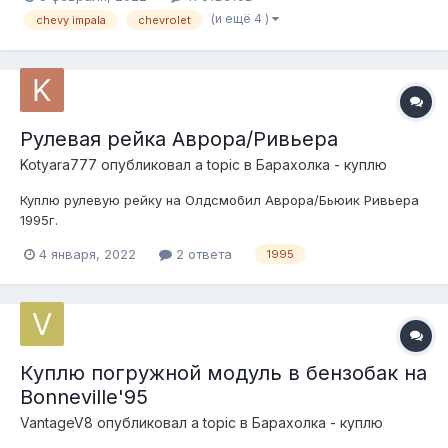
пометкой джанк в тайтле. Жду Ваших вопросов и пожеланий.
(и ещё 4 )
chevy impala
chevrolet
Рулевая рейка Аврора/Ривьера
Kotyara777
опубликовал a topic в
Барахолка - куплю
Куплю рулевую рейку на Олдсмобил Аврора/Бьюик Ривьера
1995г.
4 января, 2022
2 ответа
1995
Куплю погружной модуль в бензобак на
Bonneville'95
VantageV8
опубликовал a topic в
Барахолка - куплю