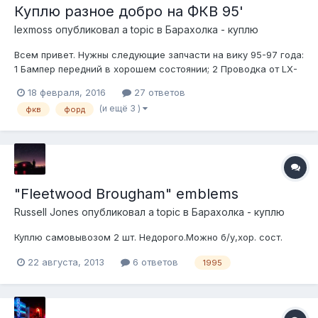
Куплю разное добро на ФКВ 95'
lexmoss
опубликовал a topic в
Барахолка - куплю
Всем привет. Нужны следующие запчасти на вику 95-97 года:
1 Бампер передний в хорошем состоянии; 2 Проводка от LX-
овских поворотников с патронами для corner lamp. (Короткий
18 февраля, 2016
27 ответов
шлейф от последнего разъема за поворотниками) оба, левый
(и ещё 3 )
фкв
форд
и правый. Хочу подключить функцию подсветки; 3 Рем.
компле...
"Fleetwood Brougham" emblems
Russell Jones
опубликовал a topic в
Барахолка - куплю
Куплю самовывозом 2 шт. Недорого.Можно б/у,хор. сост.
22 августа, 2013
6 ответов
1995