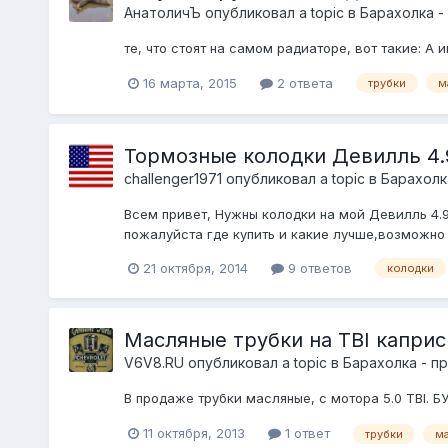
АнатоличЪ
опубликовал a topic в
Барахолка -
те, что стоят на самом радиаторе, вот такие: А 
16 марта, 2015
2 ответа
трубки
м
Тормозные колодки Девилль 4.9
challenger1971
опубликовал a topic в
Барахолк
Всем привет, Нужны колодки на мой Девилль 4.
пожалуйста где купить и какие лучше,возможно п
21 октября, 2014
9 ответов
колодки
Масляные трубки на TBI каприс
V6V8.RU
опубликовал a topic в
Барахолка - п
В продаже трубки масляные, с мотора 5.0 TBI. БУ
11 октября, 2013
1 ответ
трубки
м