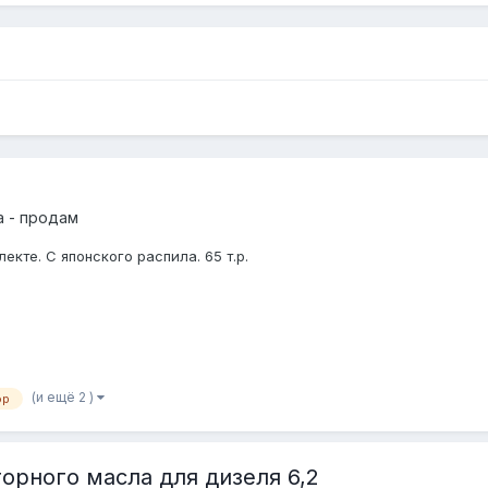
а - продам
екте. С японского распила. 65 т.р.
(и ещё 2 )
ор
орного масла для дизеля 6,2