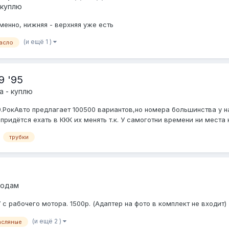
 куплю
именно, нижняя - верхняя уже есть
(и ещё 1 )
асло
 '95
а - куплю
9.РокАвто предлагает 100500 вариантов,но номера большинства у н
ридётся ехать в ККК их менять т.к. У самоготни времени ни места н
трубки
родам
 с рабочего мотора. 1500р. (Адаптер на фото в комплект не входит)
(и ещё 2 )
асляные