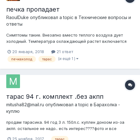
печка пропадает
RaoulDuke
опубликовал a topic в
Технические вопросы и
ответы
Симптомы такие. Внезапно вместо теплого воздуха дует
холодный. Температура охлаждающей растет включается
вентилятор и потом опять нагревается и так все
20 января, 2018
21 ответ
повторяется.То теплый воздух подует, то холодный.
(и ещё 1 )
печкахолод
тарас
тарас 94 г. комплект .без акпп
mitusha82@mail.ru
опубликовал a topic в
Барахолка -
куплю
продам тарасика. 94 год 3 л. 150л.с. куплен доноом из-за
акпп. остальное не надо.. есть интерес????фото и все
остальное позже .. если кому что надо..
25 ноября, 2017
тарас