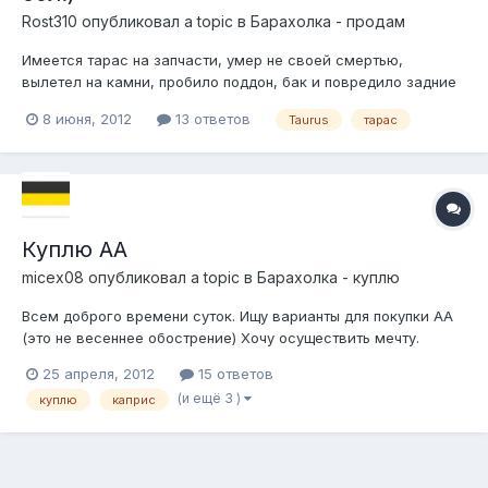
Rost310
опубликовал a topic в
Барахолка - продам
Имеется тарас на запчасти, умер не своей смертью,
вылетел на камни, пробило поддон, бак и повредило задние
рычаги. Пока все есть , агрегаты живые, двигатель 3.0
8 июня, 2012
13 ответов
Taurus
тарас
Куплю АА
micex08
опубликовал a topic в
Барахолка - куплю
Всем доброго времени суток. Ищу варианты для покупки АА
(это не весеннее обострение) Хочу осуществить мечту.
Многие местные обладатели начинали с этого и я решил.
25 апреля, 2012
15 ответов
Варианты такие: Каприс, Вика, Маркиз, и даже Тарас IV.
(и ещё 3 )
куплю
каприс
Желательно состояние: сел и поехал, ехал, ехал, сменил
масло, прошприцевал и дальш...