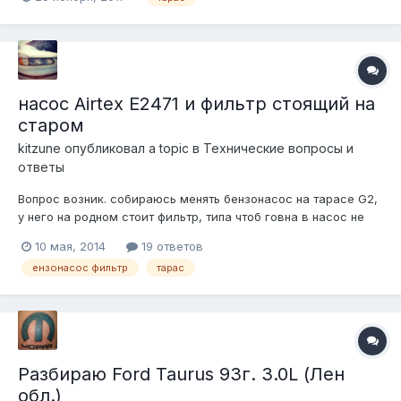
насос Airtex E2471 и фильтр стоящий на
старом
kitzune
опубликовал a topic в
Технические вопросы и
ответы
Вопрос возник. собираюсь менять бензонасос на тарасе G2,
у него на родном стоит фильтр, типа чтоб говна в насос не
попадали. был куплен тот насос что в заголовке, но у него
10 мая, 2014
19 ответов
вроде как даже крепления для такого фильтра нет... и
ензонасос фильтр
тарас
никакого другого фильтра в комплекте тоже нет. Ситуация
усугубляется тем,...
Разбираю Ford Taurus 93г. 3.0L (Лен
обл.)