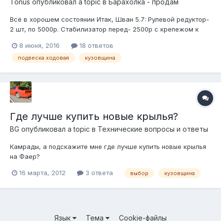
Tonus
опубликовал a topic в
Барахолка - продам
Всё в хорошем состоянии Итак, Шван 5.7: Рулевой редуктор-
2 шт, по 5000р. Стабилизатор перед- 2500р с крепежом к
кузову Вискомуфта с вентилятором- 2500р(3шт на выбор)
8 июня, 2016
18 ответов
Субурбан 2500(199х годов): Задние двери- по 5000р, в
подвеска ходовая
кузовщина
родной краске без дыр, ржа по низу имеется конечно. Со
стёклами, механи...
Где лучше купить новые крылья?
BG
опубликовал a topic в
Технические вопросы и ответы
Камрады, а подскажите мне где лучше купить новые крылья
на Фаер?
http://www.summitracing.com/search/Year/1991/Make/PONTIAC/
16 марта, 2012
3 ответа
выбор
кузовщина
Model/FIREBIRD/Department/Exterior-
Accessories/Section/Hoods-Tops-Body-Panels-Parts-
Sections/Part-Type/Fenders/?Ns=Rank%7cAsc
http://www.rockauto.com/catalog/x,carcode,1...
Язык
Тема
Cookie-файлы