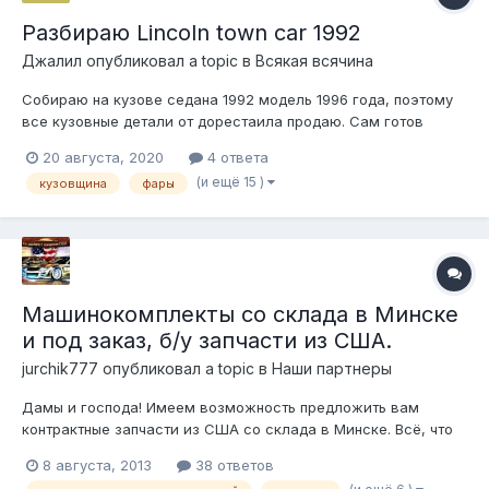
Разбираю Lincoln town car 1992
Джалил
опубликовал a topic в
Всякая всячина
Собираю на кузове седана 1992 модель 1996 года, поэтому
все кузовные детали от дорестаила продаю. Сам готов
купить или обменяться синюю обшивку водительской двери
20 августа, 2020
4 ответа
на 1995 год, тёмносиний салон кожаный, но обшивка с
(и ещё 15 )
кузовщина
фары
велюровой вставкой. Вотсап на номере +77753377708,
Нахожусь в Алмате, Казахстан. Мо...
Машинокомплекты со склада в Минске
и под заказ, б/у запчасти из США.
jurchik777
опубликовал a topic в
Наши партнеры
Дамы и господа! Имеем возможность предложить вам
контрактные запчасти из США со склада в Минске. Всё, что
мы предлагаем работоспособно. Мы не скрываем от своих
8 августа, 2013
38 ответов
клиентов историю происхождения запчастей и реальных