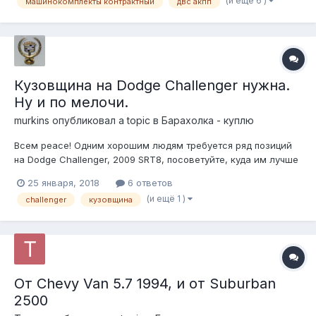
(и ещё 6 )
машинокомплекты контрактный
двс акпп
пробегов автомобилей, с которых эти запчасти
демонтированы. Так же можем предложить...
Кузовщина на Dodge Challenger нужна.
Ну и по мелочи.
murkins
опубликовал a topic в
Барахолка - куплю
Всем peace! Одним хорошим людям требуется ряд позиций
на Dodge Challenger, 2009 SRT8, посоветуйте, куда им лучше
ломануться с этим вопросом. Или у кого в наличии что есть!
25 января, 2018
6 ответов
Дельные мысли приветствуются. Dodge Challenger SRT, VIN
(и ещё 1 )
challenger
кузовщина
2B3LJ74W19H625180. 1) дверь правая в сборе с
внутренностя...
От Chevy Van 5.7 1994, и от Suburban
2500