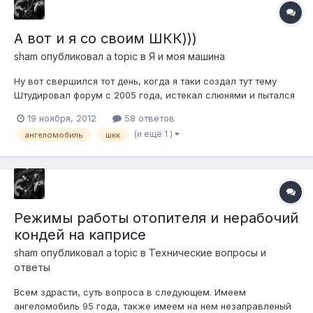
А вот и я со своим ШКК)))
sham
опубликовал a topic в
Я и моя машина
Ну вот свершился тот день, когда я таки создал тут тему
Штудировал форум с 2005 года, истекал слюнями и пытался
доказывать всем вокруг, что у меня будет тот самый
19 ноября, 2012
58 ответов
заветный Шевроле Каприс, настоящий фуллсайз, будучи еще
(и ещё 1 )
ангеломобиль
шкк
15-ти летним *вырезано цензурой*ером Как сейчас помню,
маманя моя смотрела на...
Режимы работы отопителя и нерабочий
кондей на каприсе
sham
опубликовал a topic в
Технические вопросы и
ответы
Всем здрасти, суть вопроса в следующем. Имеем
ангеломобиль 95 года, также имеем на нем незаправленый