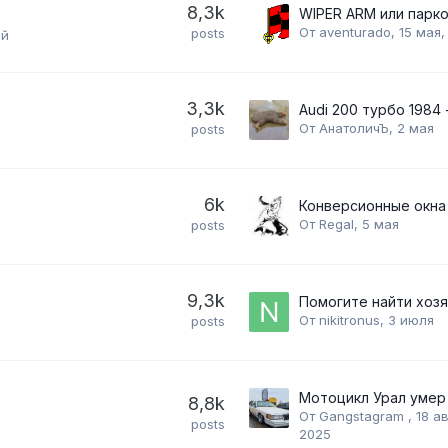
8,3k
От
aventurado
,
15 мая,
posts
ей
3,3k
От
АнатоличЪ
,
2 мая
posts
6k
Конверсионные окна
От
Regal
,
5 мая
posts
9,3k
От
nikitronus
,
3 июля
posts
Мотоцикл Урал умер
8,8k
От
Gangstagram
,
18 а
posts
2025