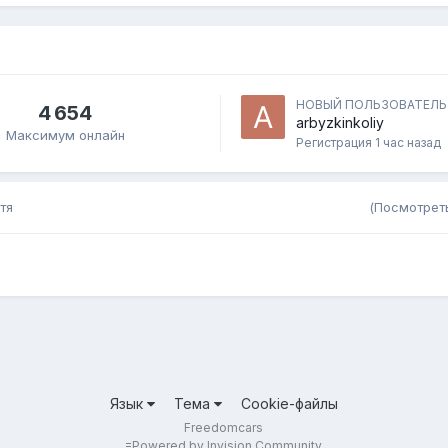
НОВЫЙ ПОЛЬЗОВАТЕЛЬ
4 654
arbyzkinkoliy
Максимум онлайн
Регистрация
1 час назад
тя
(Посмотреть
Язык
Тема
Cookie-файлы
Freedomcars
=
Powered by Invision Community