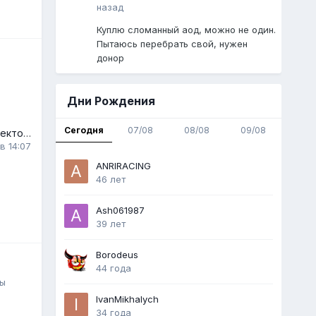
назад
Куплю сломанный аод, можно не один.
Пытаюсь перебрать свой, нужен
донор
Дни Рождения
Сегодня
07/08
08/08
09/08
Новый впускной коллектор Edelbrock Performer 302 Ford 1972-85
в 14:07
ANRIRACING
46 лет
Ash061987
39 лет
Borodeus
44 года
ты
IvanMikhalych
34 года