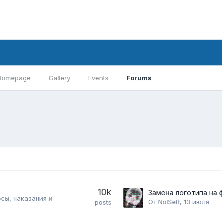
Homepage
Gallery
Events
Forums
10k
сы, наказания и
От
NoISeR
,
13 июля
posts