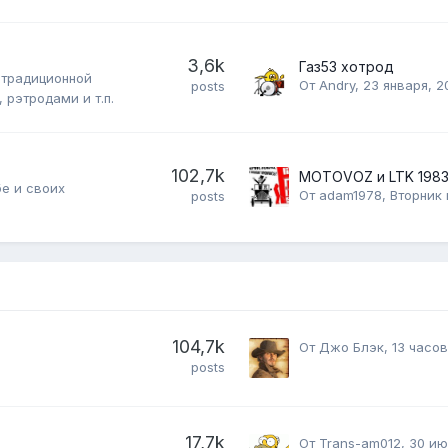
3,6k
Газ53 хотрод
 традиционной
От
Andry
,
23 января, 2
posts
рэтродами и т.п.
102,7k
MOTOVOZ и LTK 198
бе и своих
От
adam1978
,
Вторник 
posts
104,7k
От
Джо Блэк
,
13 часов
posts
17,7k
От
Trans-am012
,
30 ию