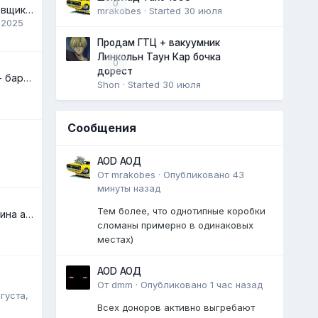
0
WIPER ARM или парковщик стеклоочистителей
mrakobes
· Started
30 июля
 2025
Продам ГТЦ + вакуумник
Линкольн Таун Кар бочка
0
дорест
Audi 200 турбо 1984 - барнфайнд
Shon
· Started
30 июля
Сообщения
AOD АОД
От
mrakobes
·
Опубликовано
43
минуты назад
Тем более, что однотипные коробки
Помогите найти хозяина авто
сломаны примерно в одинаковых
местах)
AOD АОД
От
dmm
·
Опубликовано
1 час назад
вгуста,
Всех доноров активно выгребают