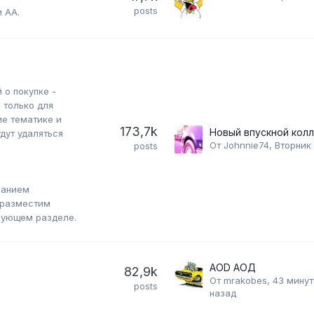
posts
 АА.
о покупке -
 только для
е тематике и
173,7k
ут удаляться
От
Johnnie74
,
Вторник 
posts
ванием
 разместим
вующем разделе.
AOD АОД
82,9k
От
mrakobes
,
43 мину
posts
назад