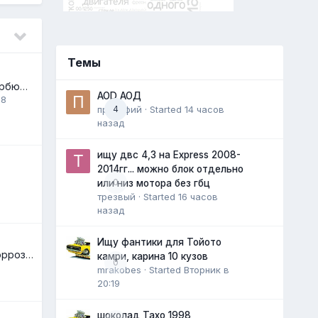
Темы
С моновпрыска на карбюратор. Ford 302.
AOD АОД
18
прокофий
4
· Started
14 часов
назад
ищу двс 4,3 на Express 2008-
2014гг... можно блок отдельно
0
или низ мотора без гбц
трезвый
· Started
16 часов
назад
Ищу фантики для Тойото
Качественная антикоррозийная обработка автомобилей.
камри, карина 10 кузов
0
mrakobes
· Started
Вторник в
20:19
шоколад Тахо 1998