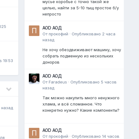
мусье коробье с точно такой же
целью, найти за 5-10 тыщ простое б/у
непросто
025
AOD АОД
От
прокофий
·
Опубликовано
2 часа
назад
Не хочу обездвиживают машину, хочу
3
собрать подменную из нескольких
в 19:53
доноров
AOD АОД
От
Faradeus
·
Опубликовано
5 часов
назад
Так можно накупить много ненужного
хлама, и всё сломанное. Что
 назад
конкретно нужно? Какие компоненты?
AOD АОД
От
прокофий
·
Опубликовано
14 часов
ля