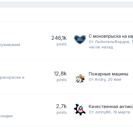
246,1k
От
ЛюбительФордов
,
posts
служивания
часов назад
12,8k
Пожарные машины
 раскраски и
От
Andry
,
20 мая
posts
2,7k
От
Jonny86
,
19 марта
posts
скидки.