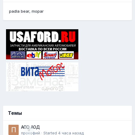
padla bear
mopar
Темы
AOD АОД
0
прокофий
· Started
4 часа назад