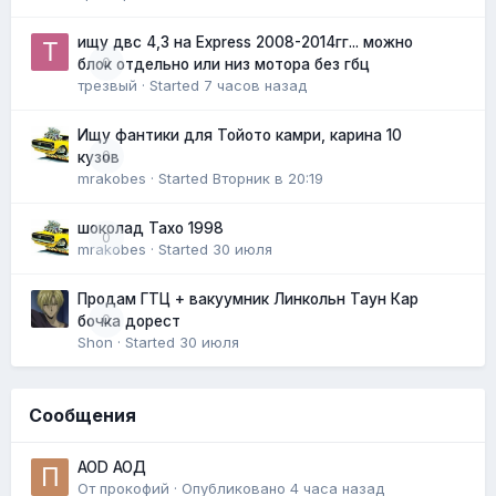
ищу двс 4,3 на Express 2008-2014гг... можно
0
блок отдельно или низ мотора без гбц
трезвый
· Started
7 часов назад
Ищу фантики для Тойото камри, карина 10
0
кузов
mrakobes
· Started
Вторник в 20:19
шоколад Тахо 1998
0
mrakobes
· Started
30 июля
Продам ГТЦ + вакуумник Линкольн Таун Кар
0
бочка дорест
Shon
· Started
30 июля
Сообщения
AOD АОД
От
прокофий
·
Опубликовано
4 часа назад