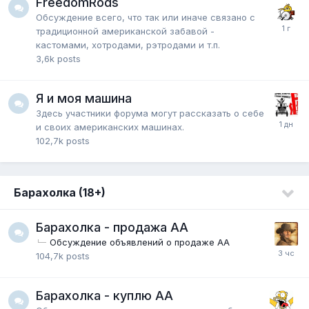
FreedomRods
Обсуждение всего, что так или иначе связано с
традиционной американской забавой -
кастомами, хотродами, рэтродами и т.п.
3,6k
posts
Я и моя машина
Здесь участники форума могут рассказать о себе
и своих американских машинах.
102,7k
posts
Барахолка (18+)
Барахолка - продажа АА
Обсуждение объявлений о продаже АА
104,7k
posts
Барахолка - куплю АА