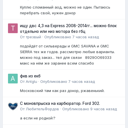
Куплю сломанный аод, можно не один. Пытаюсь
перебрать свой, нужен донор
ищу двс 4,3 на Express 2008-2014гг... можно блок
отдельно или низ мотора без гбц
От
трезвый
·
Опубликовано
7 часов назад
подойдёт от сильверады и GMC SAVANA и GMC
SIERRA тех же годов. рассмотрю любые варианты.
можно под заказ... тел для связи 8929ОО69ЗЗЗ
макс на нём же заранее всем спасибо
фкв из екб
От
Antglu
·
Опубликовано
7 часов назад
Московский там как раз донор, ржавенький.
С моновпрыска на карбюратор. Ford 302.
От
ЛюбительФордов
·
Опубликовано
9 часов назад
а если не родной:?