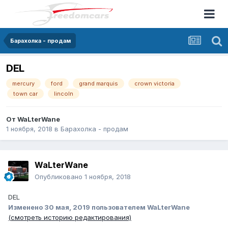
Барахолка - продам
DEL
mercury
ford
grand marquis
crown victoria
town car
lincoln
От
WaLterWane
1 ноября, 2018
в
Барахолка - продам
WaLterWane
Опубликовано
1 ноября, 2018
DEL
Изменено
30 мая, 2019
пользователем WaLterWane
(смотреть историю редактирования)