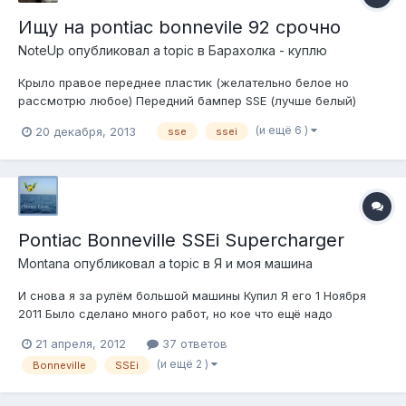
Ищу на pontiac bonnevile 92 срочно
NoteUp
опубликовал a topic в
Барахолка - куплю
Крыло правое переднее пластик (желательно белое но
рассмотрю любое) Передний бампер SSE (лучше белый)
Подлокотник водителя с переднего дивана (светло серая
(и ещё 6 )
20 декабря, 2013
sse
ssei
кожа) Поворотники левый и правый. Жидкости в радиаторы.
До нового года хочеться вернуть в строй...
Pontiac Bonneville SSEi Supercharger
Montana
опубликовал a topic в
Я и моя машина
И снова я за рулём большой машины Купил Я его 1 Ноября
2011 Было сделано много работ, но кое что ещё надо
доделывать. Пока ждал машину заказал мануал Очень
21 апреля, 2012
37 ответов
любопытная книжка, крайне подробная. Вчера поставил на
(и ещё 2 )
Bonneville
SSEi
учёт, прошёл ТО. Счастлив как слон :4: , хоть и ещё надо
вкладывать,...