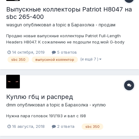
Выпускные коллекторы Patriot H8047 на
sbc 265-400
wasgun
опубликовал a topic в
Барахолка - продам
Продаю новые выпускные коллекторы Patriot Full-Length
Headers H8047. К сожалению не подошли под мой G-body
(куда смотрел, когда заказывал ). Состояние нормальное,
14 октября, 2019
5 ответов
есть небольшой налет ржи, но это совсем не критично.
(и ещё 7 )
sbc 350
выпускной коллектор
Хедеры металлические +в комплекте идут фланцы
переходники, болты и прокладки. П...
Куплю гбц и распред
dmm
опубликовал a topic в
Барахолка - куплю
Нужна пара головок 191/193 и вал с l98
16 августа, 2018
2 ответа
sbc 350