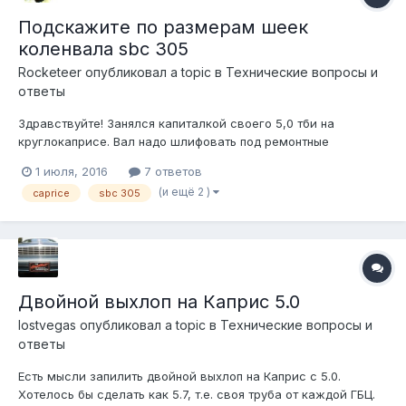
Подскажите по размерам шеек
коленвала sbc 305
Rocketeer
опубликовал a topic в
Технические вопросы и
ответы
Здравствуйте! Занялся капиталкой своего 5,0 тби на
круглокаприсе. Вал надо шлифовать под ремонтные
вкладыши, в связи с чем возникли вопросы. Диаметр
1 июля, 2016
7 ответов
шатунных шеек указан в разных источниках от 2,0986 до 2,1
(и ещё 2 )
caprice
sbc 305
дюймофф, что есть довольно большая разница.Какой размер
правильный? И еще, ремонтный вкладыш...
Двойной выхлоп на Каприс 5.0
lostvegas
опубликовал a topic в
Технические вопросы и
ответы
Есть мысли запилить двойной выхлоп на Каприс с 5.0.
Хотелось бы сделать как 5.7, т.е. своя труба от каждой ГБЦ.