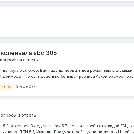
коленвала sbc 305
 вопросы и ответы
би на круглокаприсе. Вал надо шлифовать под ремонтные вкладыши
2,1 дюймофф, что есть довольно большая разница.Какой размер прав
(и ещё 2 )
c 305
вопросы и ответы
 5.0. Хотелось бы сделать как 5.7, т.е. своя труба от каждой ГБЦ.
выхлоп от ТБИ 5.7, Импалы, Роадмастера? Нужно ли делать Н-пайп и