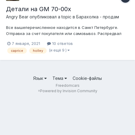
Детали на GM 70-00х
Angry Bear
опубликовал a topic в
Барахолка - продам
Все вышеперечисленное находится в Санкт Петербурге.
Отправка за счет покупателя или самовывоз. Распредвал
морской под плоские лифтеры на sbc 1gen speed pro cs1043m
7 января, 2021
10 ответов
(бу) 3000р Кусочек Holley 80509 4bbl 750cfm привод
(и ещё 9 )
caprice
holley
вторичных заслонок вакуум. Новый (просто запылился).
14000р...
Язык
Тема
Cookie-файлы
Freedomcars
=
Powered by Invision Community