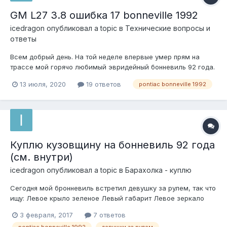
GM L27 3.8 ошибка 17 bonneville 1992
icedragon
опубликовал a topic в
Технические вопросы и
ответы
Всем добрый день. На той неделе впервые умер прям на
трассе мой горячо любимый эвридейный бонневиль 92 года.
Симптомы были такие: еду на круизе, начинают скакать
13 июля, 2020
19 ответов
pontiac bonneville 1992
обороты, глохнет и загорается чек. Скрепка показывает
ошибку 17, тобиш Spark Reference Circuit. Останавливаюсь,
копаюс...
Куплю кузовщину на бонневиль 92 года
(см. внутри)
icedragon
опубликовал a topic в
Барахолка - куплю
Сегодня мой бронневиль встретил девушку за рулем, так что
ищу: Левое крыло зеленое Левый габарит Левое зеркало
или его корпус с местом креплением к кузову (электрика
3 февраля, 2017
7 ответов
внутренняя не нужна) Пластиковые накладки на дверь
pontiac bonneville 1992
девушки за рулем