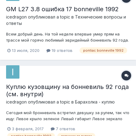
GM L27 3.8 ошибка 17 bonneville 1992
icedragon
опубликовал a topic в
Технические вопросы и
ответы
Всем добрый день. На той неделе впервые умер прям на
трассе мой горячо любимый эвридейный бонневиль 92 года.
Симптомы были такие: еду на круизе, начинают скакать
13 июля, 2020
19 ответов
pontiac bonneville 1992
обороты, глохнет и загорается чек. Скрепка показывает
ошибку 17, тобиш Spark Reference Circuit. Останавливаюсь,
копаюс...
Куплю кузовщину на бонневиль 92 года
(см. внутри)
icedragon
опубликовал a topic в
Барахолка - куплю
Сегодня мой бронневиль встретил девушку за рулем, так что
ищу: Левое крыло зеленое Левый габарит Левое зеркало
или его корпус с местом креплением к кузову (электрика
3 февраля, 2017
7 ответов
внутренняя не нужна) Пластиковые накладки на дверь
pontiac bonneville 1992
девушки за рулем