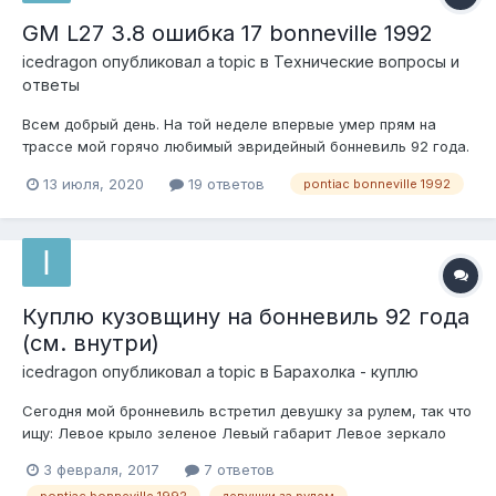
GM L27 3.8 ошибка 17 bonneville 1992
icedragon
опубликовал a topic в
Технические вопросы и
ответы
Всем добрый день. На той неделе впервые умер прям на
трассе мой горячо любимый эвридейный бонневиль 92 года.
Симптомы были такие: еду на круизе, начинают скакать
13 июля, 2020
19 ответов
pontiac bonneville 1992
обороты, глохнет и загорается чек. Скрепка показывает
ошибку 17, тобиш Spark Reference Circuit. Останавливаюсь,
копаюс...
Куплю кузовщину на бонневиль 92 года
(см. внутри)
icedragon
опубликовал a topic в
Барахолка - куплю
Сегодня мой бронневиль встретил девушку за рулем, так что
ищу: Левое крыло зеленое Левый габарит Левое зеркало
или его корпус с местом креплением к кузову (электрика
3 февраля, 2017
7 ответов
внутренняя не нужна) Пластиковые накладки на дверь
pontiac bonneville 1992
девушки за рулем