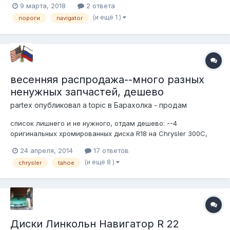
9 марта, 2018
2 ответа
стоимость панелей подножки 6200 р за 2 шт. Пороги
(и ещё 1 )
пороги
navigator
изготовлены из оц стали 1.2 мм , панель подножки из оц
стали 2 мм. телефон 9255224800 поч...
весенняя распродажа--много разных
ненужных запчастей, дешево
partex
опубликовал a topic в
Барахолка - продам
список лишнего и не нужного, отдам дешево: --4
оригинальных хромированных диска R18 на Chrysler 300C,
Mopar # 1LS64ZXO-AB --левая нижняя боковина кузова на 71-
24 апреля, 2014
17 ответов
96 Chevy VAN --передняя левая дверь оригинал на 2000-
(и ещё 8 )
chrysler
tahoe
2006 Тахо, GM# 15017223 --задний редуктор б/у на 2006
Навигатор 3.73 --вакумны...
Диски Линкольн Навигатор R 22