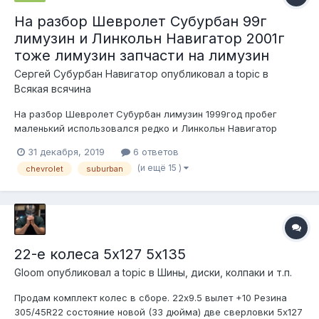
На разбор Шевролет Субурбан 99г
лимузин и Линкольн Навигатор 2001г
тоже лимузин запчасти на лимузин
Сергей Субурбан Навигатор
опубликовал a topic в
Всякая всячина
На разбор Шевролет Субурбан лимузин 1999год пробег
маленький использовался редко и Линкольн Навигатор
двигатель 5.4 2001год тоже лимузин пробег 107тыс. Машины
31 декабря, 2019
6 ответов
в хорошем состоянии двери крылья ржавчины нет. Еще есть
(и ещё 15 )
chevrolet
suburban
двигатель турбодизель 6.5 от Хаммер Н-1, КПП и мост в
хорошем состоянии. Фото видео...
22-е колеса 5х127 5х135
Gloom
опубликовал a topic в
Шины, диски, колпаки и т.п.
Продам комплект колес в сборе. 22х9.5 вылет +10 Резина
305/45R22 состояние новой (33 дюйма) две сверловки 5х127