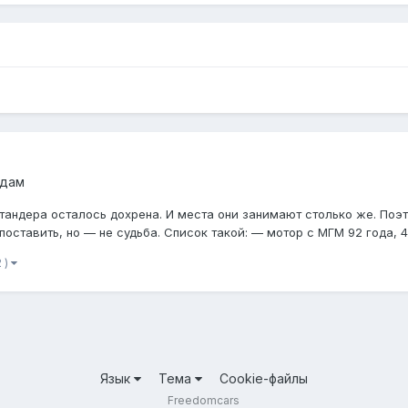
одам
 тандера осталось дохрена. И места они занимают столько же. Поэ
оставить, но — не судьба. Список такой: — мотор с МГМ 92 года, 4.
 )
Язык
Тема
Cookie-файлы
Freedomcars