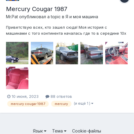
Mercury Cougar 1987
Mr.Pat
опубликовал a topic в
Я и моя машина
Приветствую всех, кто зашел сюда! Моя история с
машинами с того континента началась где то в середине 10х
годов. Однажды увидел объявление о продаже
закрытоарочного каприза за 200 с небольшим тысяч и что-то
(скорее всего любопытство) толкнуло поехать и посмотреть.
И все… С тех времен болезнь и...
10 июня, 2023
88 ответов
(и ещё 1 )
mercury cougar 1987
mercury
Язык
Тема
Cookie-файлы