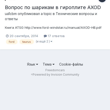
Вопрос по шарикам в гироплите AXOD
ua1cbm
опубликовал a topic в
Технические вопросы и
ответы
Книга ATSG http://www.ford-windstar.ru/manual/AXOD-HB.pdf
20 сентября, 2014
17 ответов
(и ещё 2 )
ford
taurus
Язык
Тема
Cookie-файлы
Freedomcars
=
Powered by Invision Community