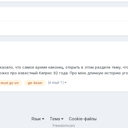
сказало, что самое время наконец, открыть в этом разделе тему, чт
ожко про известный Каприс 92 года. Про мою длинную историю угор
(и ещё 1 )
 must go on
gm 4ever
Язык
Тема
Cookie-файлы
Freedomcars