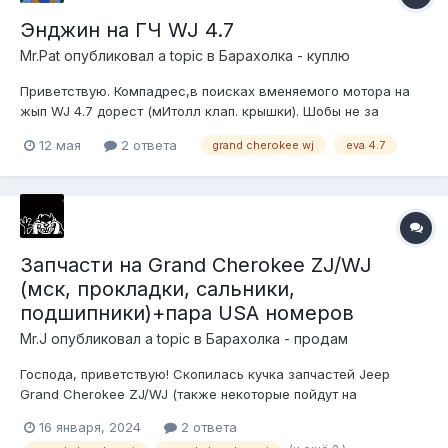
Энджин на ГЧ WJ 4.7
Mr.Pat
опубликовал a topic в
Барахолка - куплю
Приветствую. Компадрес,в поисках вменяемого мотора на
жып WJ 4.7 дорест (мИтолл клап. крышки). Шобы не за
двести тыщ в состоянии "Да фсе он работает, брат,тока
12 мая
2 ответа
grand cherokee wj
eva 4.7
ржавчину с цилиндров соскрести осталось и поедет"
Запчасти на Grand Cherokee ZJ/WJ
(мск, прокладки, сальники,
подшипники)+пара USA номеров
Mr.J
опубликовал a topic в
Барахолка - продам
Господа, приветствую! Скопилась кучка запчастей Jeep
Grand Cherokee ZJ/WJ (также некоторые пойдут на
Durango/Ram). Может нужно кому-либо что из списка.
16 января, 2024
2 ответа
Территориально в Новосибирске. Отправка ТК возможна.