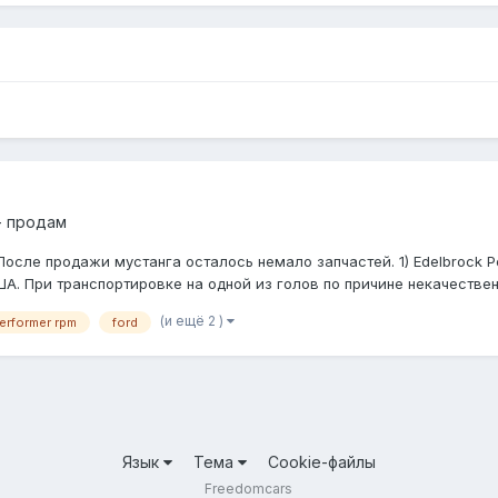
- продам
 После продажи мустанга осталось немало запчастей. 1) Edelbrock P
. При транспортировке на одной из голов по причине некачественн
(и ещё 2 )
erformer rpm
ford
Язык
Тема
Cookie-файлы
Freedomcars