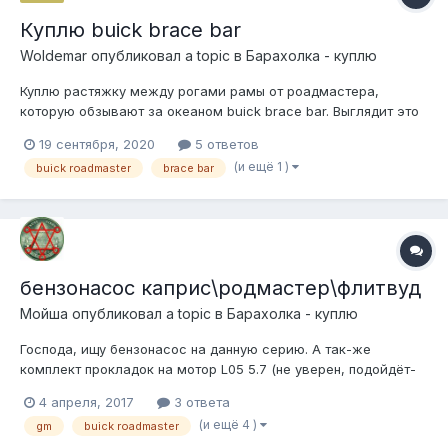
Куплю buick brace bar
Woldemar
опубликовал a topic в
Барахолка - куплю
Куплю растяжку между рогами рамы от роадмастера,
которую обзывают за океаном buick brace bar. Выглядит это
так: https://www.google.com/search?
19 сентября, 2020
5 ответов
q=buick+brace+bar&oq=bui&aqs=chrome.0.69i59j69i57j0l3.1532j
(и ещё 1 )
buick roadmaster
brace bar
0j7&client=ms-android-xiaomi-rvo2&sourceid=chrome-
mobile&ie=UTF-8#imgrc=f6xTHSvr13bRLM
бензонасос каприс\родмастер\флитвуд
Мойша
опубликовал a topic в
Барахолка - куплю
Господа, ищу бензонасос на данную серию. А так-же
комплект прокладок на мотор L05 5.7 (не уверен, подойдёт-
ли от 350) Заранее спасибо!
4 апреля, 2017
3 ответа
(и ещё 4 )
gm
buick roadmaster