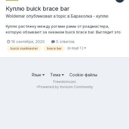
Куплю buick brace bar
Woldemar
опубликовал a topic в
Барахолка - куплю
Куплю растяжку между рогами рамы от роадмастера,
которую обзывают за океаном buick brace bar. Выглядит это
так: https://www.google.com/search?
19 сентября, 2020
5 ответов
q=buick+brace+bar&oq=bui&aqs=chrome.0.69i59j69i57j0l3.1532j
(и ещё 1 )
buick roadmaster
brace bar
0j7&client=ms-android-xiaomi-rvo2&sourceid=chrome-
mobile&ie=UTF-8#imgrc=f6xTHSvr13bRLM
Язык
Тема
Cookie-файлы
Freedomcars
=
Powered by Invision Community