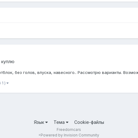
- куплю
блок, без голов, впуска, навесного.. Рассмотрю варианты. Возмож
 1 )
Язык
Тема
Cookie-файлы
Freedomcars
=
Powered by Invision Community