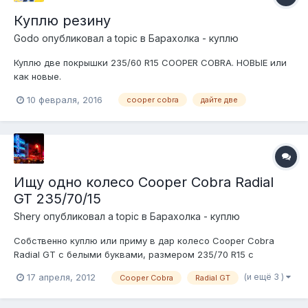
Куплю резину
Godo
опубликовал a topic в
Барахолка - куплю
Куплю две покрышки 235/60 R15 COOPER COBRA. НОВЫЕ или
как новые.
10 февраля, 2016
cooper cobra
дайте две
Ищу одно колесо Cooper Cobra Radial
GT 235/70/15
Shery
опубликовал a topic в
Барахолка - куплю
Собственно куплю или приму в дар колесо Cooper Cobra
Radial GT с белыми буквами, размером 235/70 R15 с
протектором не менее 4 мм.
(и ещё 3 )
17 апреля, 2012
Cooper Cobra
Radial GT