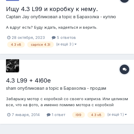
Ищу 4.3 L99 и коробку к нему.
Captain Jay
опубликовал a topic в
Барахолка - куплю
А вдруг есть? Буду ждать, надеяться и верить.
28 октября, 2023
5 ответов
(и ещё 3 )
4.3 v8
caprice 4.3l
4.3 L99 + 4l60e
sham
опубликовал a topic в
Барахолка - продам
Забарыжу мотор с коробкой со своего каприза. Или целиком
все, что на фото, а именно помимо мотора с коробкой
томроза, мост 7.5, элементы подвески, бенхопровод,
(и ещё 1 )
7 января, 2014
1 ответ
l99
4.3 v8
пружины и т.д. Будет свап, агрегаты не нужны. Все это ездило
до разбора авто без нареканий. У мотора немного сопливит
сальник оптиспарка. К...