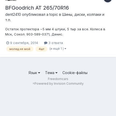
BFGoodrich AT 265/70R16
dent2410
опубликовал a topic в
Шины, диски, колпаки и
т.п.
Остаток протектора ~5 мм 4 штуки, 5 тыр за все. Колеса в
Мск, Сокол. 903-589-0371, Денис.
https://www.dropbox.com/s/re3n6iw02ak3gj6/20140904_202621.
9 сентября, 2014
3 ответа
jpg?dl=0
(и ещё 1 )
мопед не мой
4шт
https://www.dropbox.com/s/36vbntwtc3n67gu/20140904_20264
0.jpg?dl=0
https://www.dropbox.com/s/36vbntwtc3n67gu/20140904_20264
0.jpg?dl=0
Язык
Тема
Cookie-файлы
Freedomcars
=
Powered by Invision Community