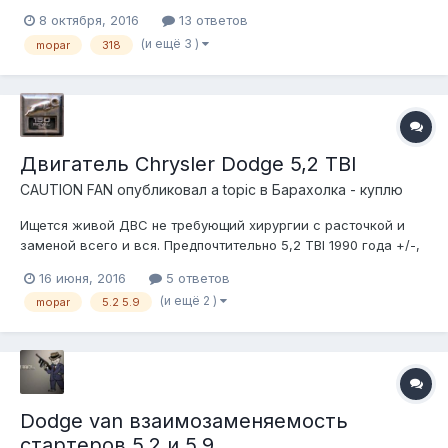
8 октября, 2016
13 ответов
(и ещё 3 )
mopar
318
Двигатель Chrysler Dodge 5,2 TBI
CAUTION FAN
опубликовал a topic в
Барахолка - куплю
Ищется живой ДВС не требующий хирургии с расточкой и
заменой всего и вся. Предпочтительно 5,2 TBI 1990 года +/-,
но так же рассматривается 5,9 и даже карб. Инжектор
16 июня, 2016
5 ответов
интересен со всеми электронными потрохами (мозги, коса)
(и ещё 2 )
mopar
5.2 5.9
и навесным
Dodge van взаимозаменяемость
стартеров 5.2 и 5.9