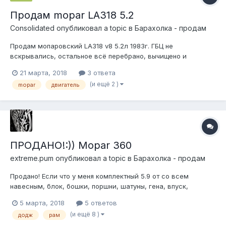
Продам mopar LA318 5.2
Consolidated
опубликовал a topic в
Барахолка - продам
Продам мопаровский LA318 v8 5.2л 1983г. ГБЦ не
вскрывались, остальное всё перебрано, вычищено и
промыто. На двигателе: сток карб Холли 2280, стоковые
21 марта, 2018
3 ответа
плоские гидрики, стартер, коса зажигания от БМВ, родная
(и ещё 2 )
mopar
двигатель
фурнитура, отпиленный колокол от 727й коробки (беспонятия
что с ней случилось, было до меня) и...
ПРОДАНО!:)) Mopar 360
extreme.pum
опубликовал a topic в
Барахолка - продам
Продано! Если что у меня комплектный 5.9 от со всем
навесным, блок, бошки, поршни, шатуны, гена, впуск,
крышки, выпуск... Всё до болтика. Поддонов и впуска по 2,
5 марта, 2018
5 ответов
есть даже распределитель и провода, инжекторы, дроссель,
(и ещё 8 )
додж
рам
датчики... Стоял у меня в траке, для счастья там не хватает