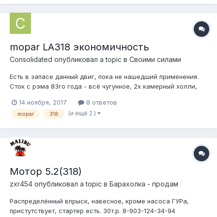
только поменят...
mopar LA318 экономичность
Consolidated
опубликовал a topic в
Своими силами
Есть в запасе данный двиг, пока не нашедший применения.
Сток с рэма 83го года - всё чугунное, 2х камерный холли,
отпиленный колокол от 727й коробки и бублик (спасибо хоть
14 ноября, 2017
8 ответов
это не выкинули). Проверен на работоспособность и
(и ещё 2 )
mopar
318
поставлен в угол. Собственно, если вдуг применение
найдётся, хотелось бы рассмо...
Мотор 5.2(318)
zxr454
опубликовал a topic в
Барахолка - продам
Распределённый впрыск, навесное, кроме насоса ГУРа,
пристутствует, стартер есть. 30т.р. 8-903-124-34-94