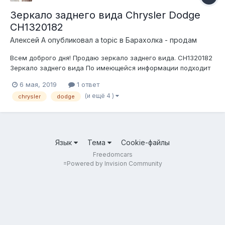
Зеркало заднего вида Chrysler Dodge
CH1320182
Алексей А
опубликовал a topic в
Барахолка - продам
Всем доброго дня! Продаю зеркало заднего вида. CH1320182
Зеркало заднего вида По имеющейся информации подходит
для Chrysler Lhs 1999-2001, Заводские номера CH1320182,
6 мая, 2019
1 ответ
4574607AG, 4574607AE Chrysler 300M Chrysler Concorde
(и ещё 4 )
chrysler
dodge
Chrysler LHS Dodge Intre...
Язык
Тема
Cookie-файлы
Freedomcars
=
Powered by Invision Community