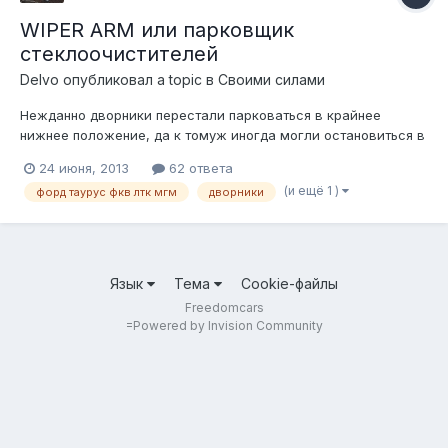
WIPER ARM или парковщик
стеклоочистителей
Delvo
опубликовал a topic в
Своими силами
Нежданно дворники перестали парковаться в крайнее
нижнее положение, да к томуж иногда могли остановиться в
вернем положении. На видео, неправильная работа,
24 июня, 2013
62 ответа
парковщик не паркует и привод возвращается на 180 град. а
(и ещё 1 )
форд таурус фкв лтк мгм
дворники
должен так Ну парковка, понятно, нужен новый парковщик,
а...
Язык
Тема
Cookie-файлы
Freedomcars
=
Powered by Invision Community