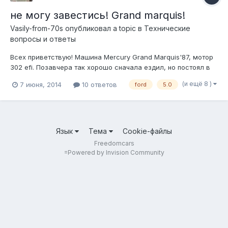
не могу завестись! Grand marquis!
Vasily-from-70s
опубликовал a topic в
Технические
вопросы и ответы
Всех приветствую! Машина Mercury Grand Marquis'87, мотор
302 efi. Позавчера так хорошо сначала ездил, но постоял в
пробке полчаса и казалось, что вот-вот заглохнет. Заглох
(и ещё 8 )
7 июня, 2014
10 ответов
ford
5.0
когда подъехал к дому почти. Завестись удалось, заехал во
двор, и все. Вчера вечером и сегодня утром пытался
завестись, еле схв...
Язык
Тема
Cookie-файлы
Freedomcars
=
Powered by Invision Community