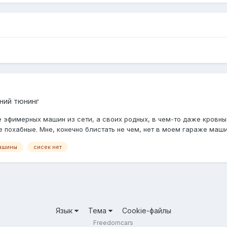
ний тюнинг
 эфимерных машин из сети, а своих родных, в чем-то даже кровны
е похабные. Мне, конечно блистать не чем, нет в моем гараже маши
ашины
сисек нет
Язык
Тема
Cookie-файлы
Freedomcars