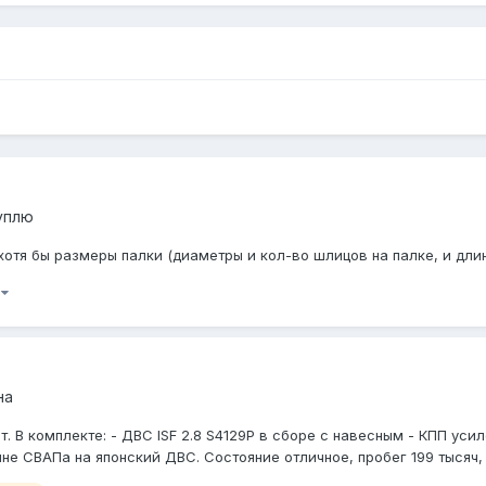
уплю
хотя бы размеры палки (диаметры и кол-во шлицов на палке, и дли
)
на
. В комплекте: - ДВС ISF 2.8 S4129P в сборе с навесным - КПП ус
е СВАПа на японский ДВС. Состояние отличное, пробег 199 тысяч, м