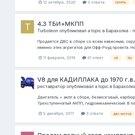
12 октября, 2020
3 ответа
газель
4.3 ТБИ+МКПП
Turboleon
опубликовал a topic в
Барахолка - 
Продаётся ДВС в сборе со всем навесным, скру
именно этих агрегатов для Офф-Роуд проекта. Но
11 февраля, 2019
41 ответ
v6
tbi
V8 для КАДИЛЛАКА до 1970 г.в.
реставратор
опубликовал a topic в
Барахолка
Двигатель + акпп в сборе, безмозговый, карбюр
Трехступенчатый АКПП, гидромеханический. В п
5 декабря, 2017
3 ответа
двс мотор