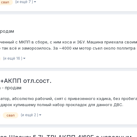
(и ещё 7 )
свап
продам
ченный с МКПП в сборе, с ним коса и ЭБУ. Машина приехала своим
 так всё и заморозилось. За ~4000 км мотор съел около поллитра ма
(и ещё 16 )
+АКПП отл.сост.
 - продам
атор, абсолютно рабочий, снят с привезенного кэдика, без пробега
одарок купившему полный набор прокладок для данного ДВС.
(и ещё 2 )
свап