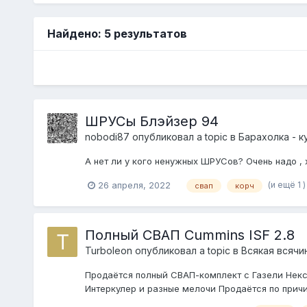
Найдено: 5 результатов
ШРУСы Блэйзер 94
nobodi87
опубликовал a topic в
Барахолка - к
А нет ли у кого ненужных ШРУСов? Очень надо , 
(и ещё 1 
26 апреля, 2022
свап
корч
Полный СВАП Cummins ISF 2.8
Turboleon
опубликовал a topic в
Всякая всячи
Продаётся полный СВАП-комплект с Газели Некст
Интеркулер и разные мелочи Продаётся по причин