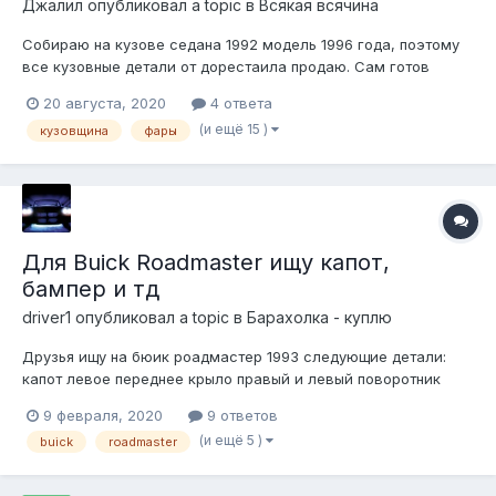
Джалил
опубликовал a topic в
Всякая всячина
Собираю на кузове седана 1992 модель 1996 года, поэтому
все кузовные детали от дорестаила продаю. Сам готов
купить или обменяться синюю обшивку водительской двери
20 августа, 2020
4 ответа
на 1995 год, тёмносиний салон кожаный, но обшивка с
(и ещё 15 )
кузовщина
фары
велюровой вставкой. Вотсап на номере +77753377708,
Нахожусь в Алмате, Казахстан. Мо...
Для Buick Roadmaster ищу капот,
бампер и тд
driver1
опубликовал a topic в
Барахолка - куплю
Друзья ищу на бюик роадмастер 1993 следующие детали:
капот левое переднее крыло правый и левый поворотник
кожух вентилятора уплотнители ( резинки) задних дверей,
9 февраля, 2020
9 ответов
которые на кузов крепятся передний бампер хром молдинги
(и ещё 5 )
buick
roadmaster
дверей с резиновым кантом решетка ра...