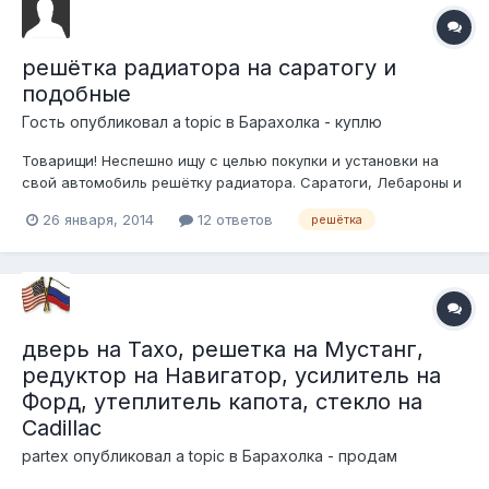
решётка радиатора на саратогу и
подобные
Гость опубликовал a topic в
Барахолка - куплю
Товарищи! Неспешно ищу с целью покупки и установки на
свой автомобиль решётку радиатора. Саратоги, Лебароны и
прочие одинаковые малолитражки конца 80-х начала 90-х
26 января, 2014
12 ответов
решётка
(надписи и значки на морде не имеют значения). Главное
ЖЕЛЕЗНУЮ! Пластик не предлагать, он у меня есть. Так же не
предлагать ебэи и про...
дверь на Тахо, решетка на Мустанг,
редуктор на Навигатор, усилитель на
Форд, утеплитель капота, стекло на
Cadillac
partex
опубликовал a topic в
Барахолка - продам