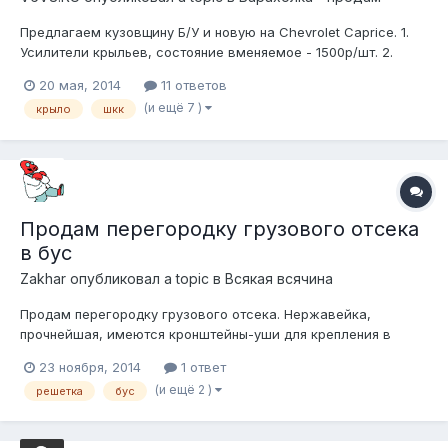
Предлагаем кузовщину Б/У и новую на Chevrolet Caprice. 1.
Усилители крыльев, состояние вменяемое - 1500р/шт. 2.
Двери Б/У в сборе и пустые. Есть штук 12. Со всех годов. Не
20 мая, 2014
11 ответов
гнилые. Голая дверь - 1500р. С молдингами 2000р. С
(и ещё 7 )
крыло
шкк
внутрянкой и молдингами 3500р. Целиком в сборе со
стеклом без обшивки задне...
Продам перегородку грузового отсека
в бус
Zakhar
опубликовал a topic в
Всякая всячина
Продам перегородку грузового отсека. Нержавейка,
прочнейшая, имеются кронштейны-уши для крепления в
салоне. Снята с доджа рамвана, примерял себе в шван -
23 ноября, 2014
1 ответ
подходит, прикольно! просто нет необходимости. Вещь
(и ещё 2 )
решетка
бус
брутальная, моднейшая и необходимая если вы возите на
дачу рассаду, собаку или злую тещу и хот...