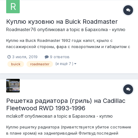
Куплю кузовню на Buick Roadmaster
Roadmaster76
опубликовал a topic в
Барахолка - куплю
Куплю на Buick Roadmaster 1992 года: капот, крыло с
пассажирской стороны, фара с поворотником и габаритом с
пассажирской стороны, решётка радиатора, передний
3 июля, 2019
9 ответов
бампер.
(и ещё 7 )
buick
roadmaster
Решетка радиатора (гриль) на Cadillac
Fleetwood RWD 1993-1996
mclakoff
опубликовал a topic в
Барахолка - куплю
Куплю решетку радиатора (приветствуется убитое состояние
в плане хрома) на заднеприводный Флитвуд последней