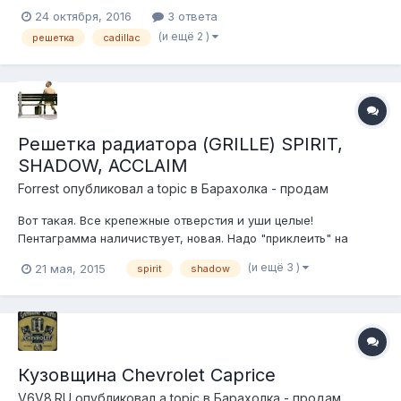
генерации.
24 октября, 2016
3 ответа
(и ещё 2 )
решетка
cadillac
Решетка радиатора (GRILLE) SPIRIT,
SHADOW, ACCLAIM
Forrest
опубликовал a topic в
Барахолка - продам
Вот такая. Все крепежные отверстия и уши целые!
Пентаграмма наличиствует, новая. Надо "приклеить" на
место. Цена 1500 руб за все. тел.8-916-707-4615
(и ещё 3 )
21 мая, 2015
spirit
shadow
Кузовщина Chevrolet Caprice
V6V8.RU
опубликовал a topic в
Барахолка - продам