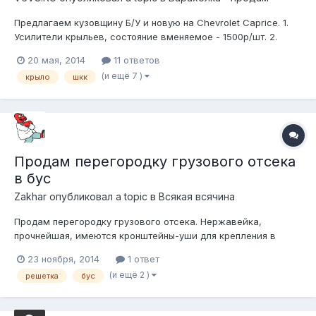
Предлагаем кузовщину Б/У и новую на Chevrolet Caprice. 1.
Усилители крыльев, состояние вменяемое - 1500р/шт. 2.
Двери Б/У в сборе и пустые. Есть штук 12. Со всех годов. Не
20 мая, 2014
11 ответов
гнилые. Голая дверь - 1500р. С молдингами 2000р. С
(и ещё 7 )
крыло
шкк
внутрянкой и молдингами 3500р. Целиком в сборе со
стеклом без обшивки задне...
Продам перегородку грузового отсека
в бус
Zakhar
опубликовал a topic в
Всякая всячина
Продам перегородку грузового отсека. Нержавейка,
прочнейшая, имеются кронштейны-уши для крепления в
салоне. Снята с доджа рамвана, примерял себе в шван -
23 ноября, 2014
1 ответ
подходит, прикольно! просто нет необходимости. Вещь
(и ещё 2 )
решетка
бус
брутальная, моднейшая и необходимая если вы возите на
дачу рассаду, собаку или злую тещу и хот...