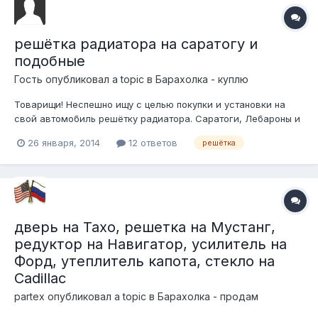
решётка радиатора на саратогу и
подобные
Гость опубликовал a topic в
Барахолка - куплю
Товарищи! Неспешно ищу с целью покупки и установки на
свой автомобиль решётку радиатора. Саратоги, Лебароны и
прочие одинаковые малолитражки конца 80-х начала 90-х
26 января, 2014
12 ответов
решётка
(надписи и значки на морде не имеют значения). Главное
ЖЕЛЕЗНУЮ! Пластик не предлагать, он у меня есть. Так же не
предлагать ебэи и про...
дверь на Тахо, решетка на Мустанг,
редуктор на Навигатор, усилитель на
Форд, утеплитель капота, стекло на
Cadillac
partex
опубликовал a topic в
Барахолка - продам