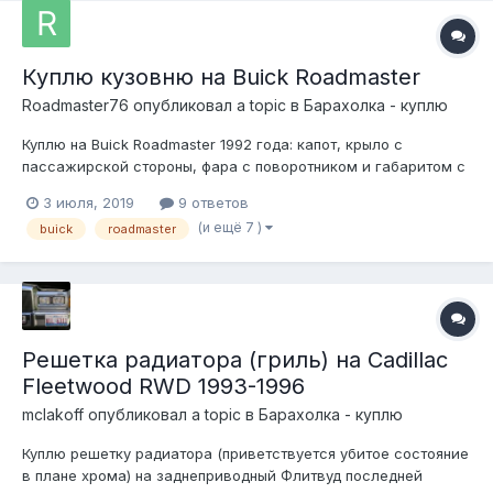
Куплю кузовню на Buick Roadmaster
Roadmaster76
опубликовал a topic в
Барахолка - куплю
Куплю на Buick Roadmaster 1992 года: капот, крыло с
пассажирской стороны, фара с поворотником и габаритом с
пассажирской стороны, решётка радиатора, передний
3 июля, 2019
9 ответов
бампер.
(и ещё 7 )
buick
roadmaster
Решетка радиатора (гриль) на Cadillac
Fleetwood RWD 1993-1996
mclakoff
опубликовал a topic в
Барахолка - куплю
Куплю решетку радиатора (приветствуется убитое состояние
в плане хрома) на заднеприводный Флитвуд последней