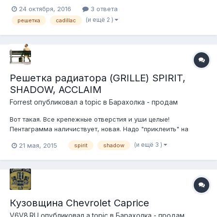
генерации.
24 октября, 2016
3 ответа
(и ещё 2 )
решетка
cadillac
Решетка радиатора (GRILLE) SPIRIT,
SHADOW, ACCLAIM
Forrest
опубликовал a topic в
Барахолка - продам
Вот такая. Все крепежные отверстия и уши целые!
Пентаграмма наличиствует, новая. Надо "приклеить" на
место. Цена 1500 руб за все. тел.8-916-707-4615
(и ещё 3 )
21 мая, 2015
spirit
shadow
Кузовщина Chevrolet Caprice
V6V8.RU
опубликовал a topic в
Барахолка - продам