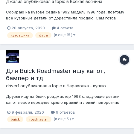
Джалил
опубликовал a topic в
Всякая всячина
Собираю на кузове седана 1992 модель 1996 года, поэтому
все кузовные детали от дорестаила продаю. Сам готов
купить или обменяться синюю обшивку водительской двери
20 августа, 2020
4 ответа
на 1995 год, тёмносиний салон кожаный, но обшивка с
(и ещё 15 )
кузовщина
фары
велюровой вставкой. Вотсап на номере +77753377708,
Нахожусь в Алмате, Казахстан. Мо...
Для Buick Roadmaster ищу капот,
бампер и тд
driver1
опубликовал a topic в
Барахолка - куплю
Друзья ищу на бюик роадмастер 1993 следующие детали:
капот левое переднее крыло правый и левый поворотник
кожух вентилятора уплотнители ( резинки) задних дверей,
9 февраля, 2020
9 ответов
которые на кузов крепятся передний бампер хром молдинги
(и ещё 5 )
buick
roadmaster
дверей с резиновым кантом решетка ра...