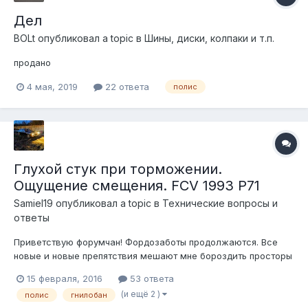
Дел
BOLt
опубликовал a topic в
Шины, диски, колпаки и т.п.
продано
4 мая, 2019
22 ответа
полис
Глухой стук при торможении.
Ощущение смещения. FCV 1993 P71
Samiel19
опубликовал a topic в
Технические вопросы и
ответы
Приветствую форумчан! Фордозаботы продолжаются. Все
новые и новые препятствия мешают мне бороздить просторы
большого театра. Помогите разобраться! Итак, что я имею
15 февраля, 2016
53 ответа
(или что имеет меня): При резком торможении (ну или даже
(и ещё 2 )
полис
гнилобан
не очень резком, но точно не всегда), в последний его