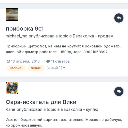
момент (перед остано...
приборка 9с1
michael_mo
опубликовал a topic в
Барахолка - продам
Приборный щиток 9с1, на нем не крутится основной одометр,
дневной одометр работает - 1500р, торг. 89031058997
13 апреля, 2016
11 ответов
(и ещё 1 )
каприс
полис
Фара-искатель для Вики
Kane
опубликовал a topic в
Барахолка - куплю
Ищется бюджетный вариант, желательно. Можно не рабочую,
но хромированную.