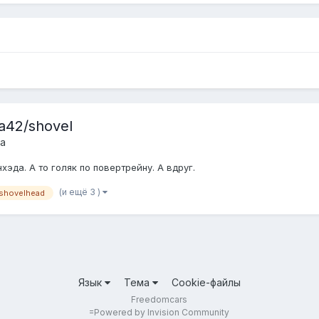
a42/shovel
а
эда. А то голяк по повертрейну. А вдруг.
(и ещё 3 )
shovelhead
Язык
Тема
Cookie-файлы
Freedomcars
=
Powered by Invision Community