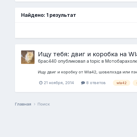
Найдено: 1 результат
Ищу тебя: двиг и коробка на Wl
6pac440
опубликовал a topic в
Мотобарахолк
Ищу двиг и коробку от Wla42, шовелхэда или пэнх
21 ноября, 2014
8 ответов
wla42
Главная
Поиск